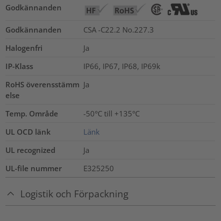
Godkännanden
Godkännanden
CSA -C22.2 No.227.3
Halogenfri
Ja
IP-Klass
IP66, IP67, IP68, IP69k
RoHS överensstämm
Ja
else
Temp. Område
-50°C till +135°C
UL OCD länk
Länk
UL recognized
Ja
UL-file nummer
E325250
Logistik och Förpackning