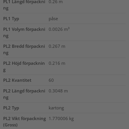
PL1 Längd förpackni
0.26
m
ng
PL1 Typ
påse
PL1 Volym förpackni
0.0026
m³
ng
PL2 Bredd förpackni
0.267
m
ng
PL2 Höjd förpacknin
0.216
m
g
PL2 Kvantitet
60
PL2 Längd förpackni
0.3048
m
ng
PL2 Typ
kartong
PL2 Vikt förpackning
1.770006
kg
(Gross)