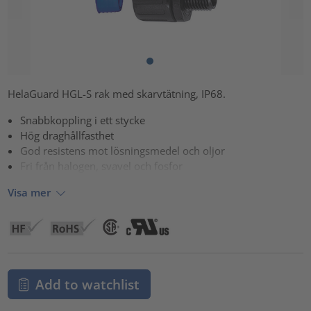
HelaGuard HGL-S rak med skarvtätning, IP68.
Snabbkoppling i ett stycke
Hög draghållfasthet
God resistens mot lösningsmedel och oljor
Fri från halogen, svavel och fosfor
Visa mer
Add to watchlist