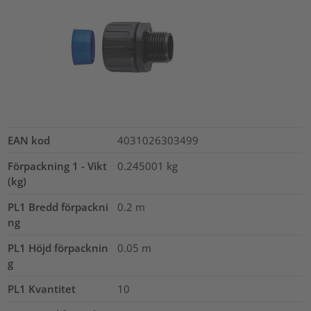
EAN kod
4031026303499
Förpackning 1 - Vikt
0.245001
kg
(kg)
PL1 Bredd förpackni
0.2
m
ng
PL1 Höjd förpacknin
0.05
m
g
PL1 Kvantitet
10