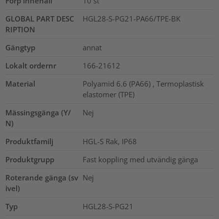
Förp innehåll
10
st
GLOBAL PART DESC
HGL28-S-PG21-PA66/TPE-BK
RIPTION
Gängtyp
annat
Lokalt ordernr
166-21612
Material
Polyamid 6.6 (PA66) , Termoplastisk
elastomer (TPE)
Mässingsgänga (Y/
Nej
N)
Produktfamilj
HGL-S Rak, IP68
Produktgrupp
Fast koppling med utvändig gänga
Roterande gänga (sv
Nej
ivel)
Typ
HGL28-S-PG21