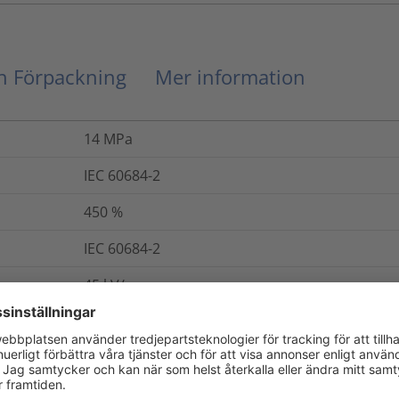
ch Förpackning
Mer information
14
MPa
IEC 60684-2
450
%
IEC 60684-2
45
kV/mm
IEC 60684-2