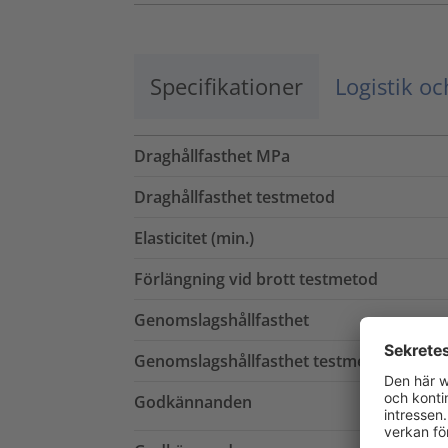
Specifikationer
Logistik o
Draghållfasthet MPa
Draghållfasthet testmetod
Elasticitet (min.)
Förlängning vid brott testmetod
Genomslagshållfasthet
Genomslagshållfasthet testmetod
Godkännanden