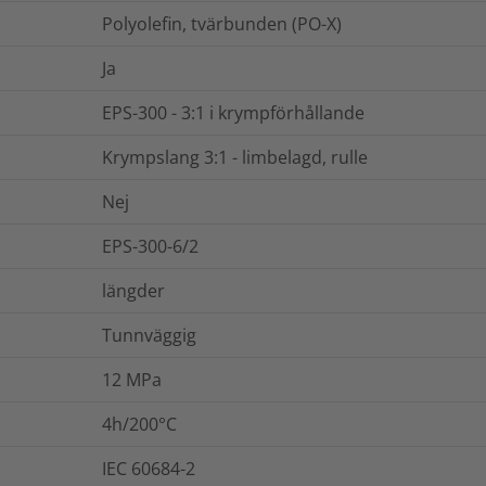
Polyolefin, tvärbunden (PO-X)
Ja
EPS-300 - 3:1 i krympförhållande
Krympslang 3:1 - limbelagd, rulle
Nej
EPS-300-6/2
längder
Tunnväggig
12
MPa
4h/200°C
IEC 60684-2