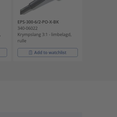
EPS-300-6/2-PO-X-BK
EPS-300-9/3-P
340-06022
340-09030
,
Krympslang 3:1 - limbelagd,
Krympslang 3:1
rulle
rulle
Add to watchlist
Add t