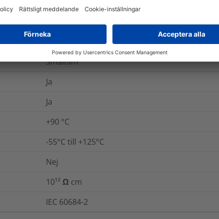
SAE - AMS - DTL-23053/4
Nej
+120 °C
Smältlim
Ja
Ja
+90 °C
-55°C till +125°C
Nej
10¹² Ω cm
IEC 60684-2