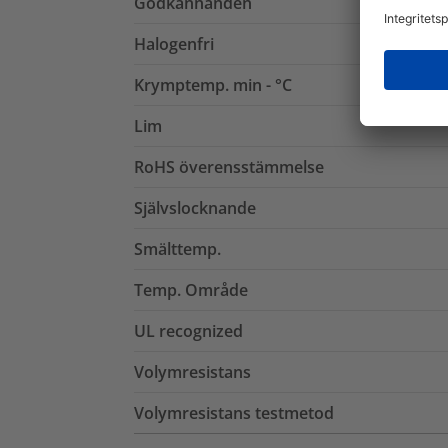
Godkännanden
Halogenfri
Krymptemp. min - °C
Lim
RoHS överensstämmelse
Självslocknande
Smälttemp.
Temp. Område
UL recognized
Volymresistans
Volymresistans testmetod