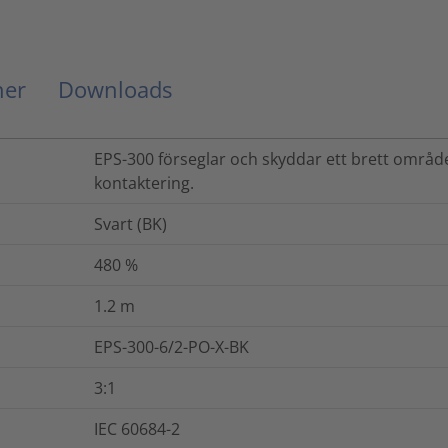
ner
Downloads
EPS-300 förseglar och skyddar ett brett område 
kontaktering.
Svart (BK)
480
%
1.2
m
EPS-300-6/2-PO-X-BK
3:1
IEC 60684-2