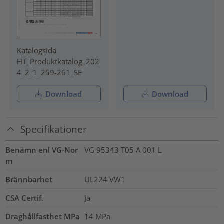
Katalogsida
HT_Produktkatalog_202
4_2_1_259-261_SE
Download
Download
Specifikationer
Benämn enl VG-Nor
VG 95343 T05 A 001 L
m
Brännbarhet
UL224 VW1
CSA Certif.
Ja
Draghållfasthet MPa
14
MPa