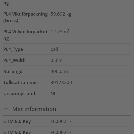
ng
PL4 Vikt förpackning
59.692
kg
(Gross)
PL4 Volym förpackni
1.175
m³
ng
PL4_Type
pall
PL4_Width
0.8
m
Rullängd
400.0
m
Tullstatnummer
39173200
Ursprungsland
NL
Mer information
ETIM 8.0 Key
EC000217
ETIM 9.0 Key
EC000217