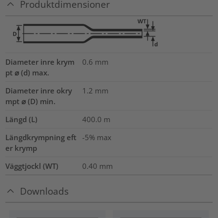
Produktdimensioner
Diameter inre krym
0.6
mm
pt ⌀ (d) max.
Diameter inre okry
1.2
mm
mpt ⌀ (D) min.
Längd (L)
400.0
m
Längdkrympning eft
-5% max
er krymp
Väggtjockl (WT)
0.40
mm
Downloads