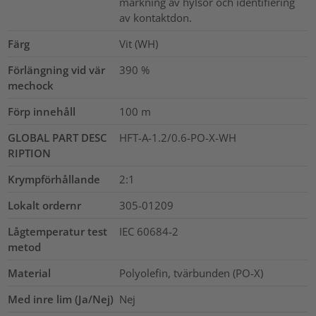
märkning av hylsor och identifiering
av kontaktdon.
Färg
Vit (WH)
Förlängning vid vär
390
%
mechock
Förp innehåll
100
m
GLOBAL PART DESC
HFT-A-1.2/0.6-PO-X-WH
RIPTION
Krympförhållande
2:1
Lokalt ordernr
305-01209
Lågtemperatur test
IEC 60684-2
metod
Material
Polyolefin, tvärbunden (PO-X)
Med inre lim (Ja/Nej)
Nej