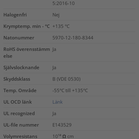
5:2016-10
Halogenfri
Nej
Krymptemp. min - °C
+135 °C
Natonummer
5970-12-180-8344
RoHS överensstämm
Ja
else
Självslocknande
Ja
Skyddsklass
B (VDE 0530)
Temp. Område
-55°C till +135°C
UL OCD länk
Länk
UL recognized
Ja
UL-file nummer
E143529
Volymresistans
10¹⁴ Ω cm