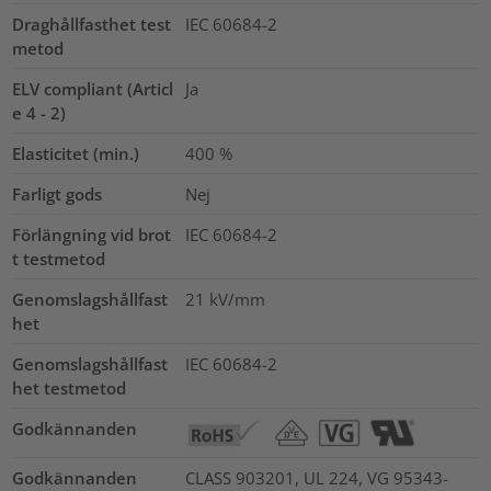
Draghållfasthet test
IEC 60684-2
metod
ELV compliant (Articl
Ja
e 4 - 2)
Elasticitet (min.)
400
%
Farligt gods
Nej
Förlängning vid brot
IEC 60684-2
t testmetod
Genomslagshållfast
21
kV/mm
het
Genomslagshållfast
IEC 60684-2
het testmetod
Godkännanden
Godkännanden
CLASS 903201, UL 224, VG 95343-