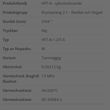
Produktfamilj
HFT-A - självslocknande
Produktgrupp
Krympslang 2:1 - flexibel och färgad
Storlek (tum)
3/64
"
Tryckbar
Nej
Typ
HFT-A-1.2/0.6
Typ av förpackn.
M
Variant
Tunnväggig
Vikt/enhet
0.00212
kg
Värmechock draghål
13
MPa
lfasthet
Värmechocktest
4h/200°C
Värmeshocktest
IEC 60684-2