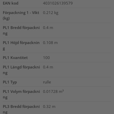
EAN kod
4031026139579
Förpackning 1 - Vikt
0.212
kg
(kg)
PL1 Bredd förpackni
0.4
m
ng
PL1 Höjd förpacknin
0.108
m
g
PL1 Kvantitet
100
PL1 Längd förpackni
0.4
m
ng
PL1 Typ
rulle
PL1 Volym förpackni
0.01728
m³
ng
PL3 Bredd förpackni
0.32
m
ng