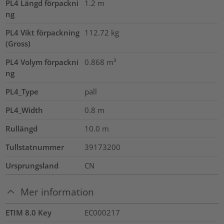
PL4 Längd förpackni
1.2
m
ng
PL4 Vikt förpackning
112.72
kg
(Gross)
PL4 Volym förpackni
0.868
m³
ng
PL4_Type
pall
PL4_Width
0.8
m
Rullängd
10.0
m
Tullstatnummer
39173200
Ursprungsland
CN
Mer information
ETIM 8.0 Key
EC000217