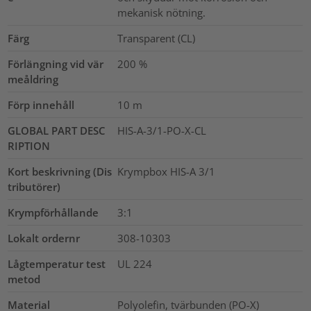
mekanisk nötning.
Färg
Transparent (CL)
Förlängning vid vär
200
%
meåldring
Förp innehåll
10
m
GLOBAL PART DESC
HIS-A-3/1-PO-X-CL
RIPTION
Kort beskrivning (Dis
Krympbox HIS-A 3/1
tributörer)
Krympförhållande
3:1
Lokalt ordernr
308-10303
Lågtemperatur test
UL 224
metod
Material
Polyolefin, tvärbunden (PO-X)