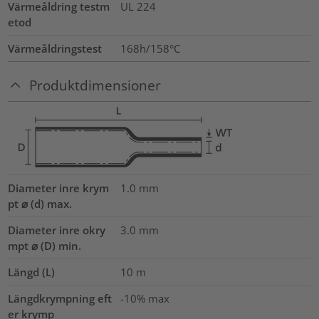
Värmeåldring testm
UL 224
etod
Värmeåldringstest
168h/158°C
Produktdimensioner
Diameter inre krym
1.0
mm
pt ⌀ (d) max.
Diameter inre okry
3.0
mm
mpt ⌀ (D) min.
Längd (L)
10
m
Längdkrympning eft
-10% max
er krymp