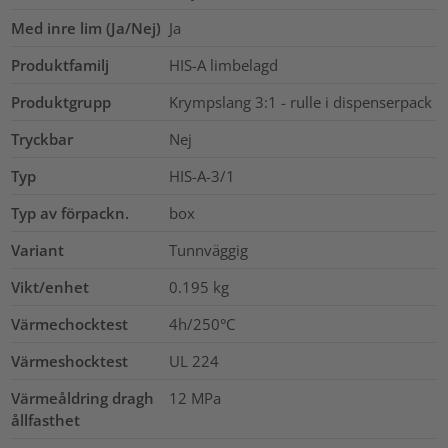
Med inre lim (Ja/Nej)
Ja
Produktfamilj
HIS-A limbelagd
Produktgrupp
Krympslang 3:1 - rulle i dispenserpack
Tryckbar
Nej
Typ
HIS-A-3/1
Typ av förpackn.
box
Variant
Tunnväggig
Vikt/enhet
0.195
kg
Värmechocktest
4h/250°C
Värmeshocktest
UL 224
Värmeåldring dragh
12
MPa
ållfasthet