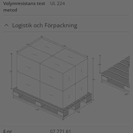
Volymresistans test
UL 224
metod
Logistik och Förpackning
E-nr
07 771 61