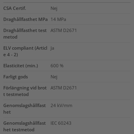
CSA Certif.
Nej
Draghållfasthet MPa
14
MPa
Draghållfasthet test
ASTM D2671
metod
ELV compliant (Articl
Ja
e 4 - 2)
Elasticitet (min.)
600
%
Farligt gods
Nej
Förlängning vid brot
ASTM D2671
t testmetod
Genomslagshållfast
24
kV/mm
het
Genomslagshållfast
IEC 60243
het testmetod