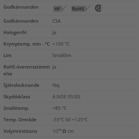
Godkännanden
Godkännanden
CSA
Halogenfri
Ja
Krymptemp. min - °C
+100 °C
Lim
Smältlim
RoHS överensstämm
Ja
else
Självslocknande
Nej
Skyddsklass
A (VDE 0530)
Smälttemp.
+85 °C
Temp. Område
-55°C till +125°C
Volymresistans
10¹⁴ Ω cm