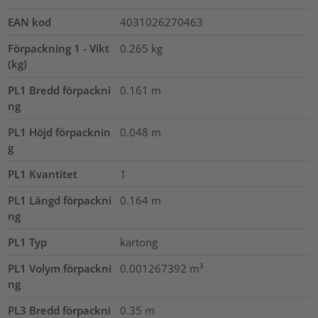
EAN kod
4031026270463
Förpackning 1 - Vikt
0.265
kg
(kg)
PL1 Bredd förpackni
0.161
m
ng
PL1 Höjd förpacknin
0.048
m
g
PL1 Kvantitet
1
PL1 Längd förpackni
0.164
m
ng
PL1 Typ
kartong
PL1 Volym förpackni
0.001267392
m³
ng
PL3 Bredd förpackni
0.35
m