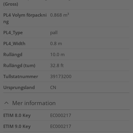
(Gross)
PL4 Volym förpackni
0.868
m³
ng
PL4_Type
pall
PL4_Width
0.8
m
Rullängd
10.0
m
Rullängd (tum)
32.8
ft
Tullstatnummer
39173200
Ursprungsland
CN
Mer information
ETIM 8.0 Key
EC000217
ETIM 9.0 Key
EC000217