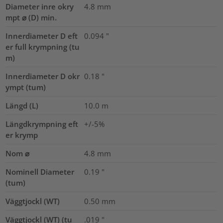
Diameter inre okry
4.8
mm
mpt ⌀ (D) min.
Innerdiameter D eft
0.094
"
er full krympning (tu
m)
Innerdiameter D okr
0.18
"
ympt (tum)
Längd (L)
10.0
m
Längdkrympning eft
+/-5%
er krymp
Nom ⌀
4.8
mm
Nominell Diameter
0.19
"
(tum)
Väggtjockl (WT)
0.50
mm
Väggtjockl (WT) (tu
.019
"