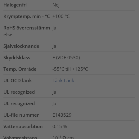
Halogenfri
Nej
Krymptemp. min - °C
+100 °C
RoHS överensstämm
Ja
else
Självslocknande
Ja
Skyddsklass
E (VDE 0530)
Temp. Område
-55°C till +125°C
UL OCD länk
Länk
Länk
UL recognized
Ja
UL recognized
Ja
UL-file nummer
E143529
Vattenabsorbtion
0.15
%
Volymresistans
10¹⁴ Ω cm