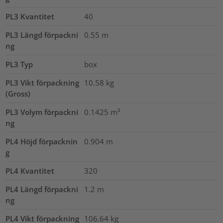
PL3 Kvantitet
40
PL3 Längd förpackni
0.55
m
ng
PL3 Typ
box
PL3 Vikt förpackning
10.58
kg
(Gross)
PL3 Volym förpackni
0.1425
m³
ng
PL4 Höjd förpacknin
0.904
m
g
PL4 Kvantitet
320
PL4 Längd förpackni
1.2
m
ng
PL4 Vikt förpackning
106.64
kg