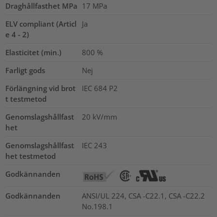
Draghållfasthet MPa
17
MPa
ELV compliant (Articl
Ja
e 4 - 2)
Elasticitet (min.)
800
%
Farligt gods
Nej
Förlängning vid brot
IEC 684 P2
t testmetod
Genomslagshållfast
20
kV/mm
het
Genomslagshållfast
IEC 243
het testmetod
Godkännanden
Godkännanden
ANSI/UL 224, CSA -C22.1, CSA -C22.2
No.198.1