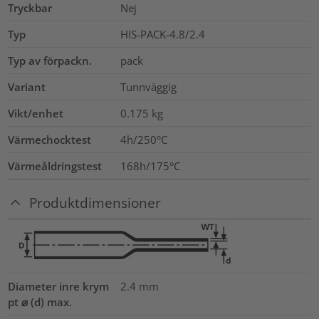
Tryckbar
Nej
Typ
HIS-PACK-4.8/2.4
Typ av förpackn.
pack
Variant
Tunnväggig
Vikt/enhet
0.175
kg
Värmechocktest
4h/250°C
Värmeåldringstest
168h/175°C
Produktdimensioner
Diameter inre krym
2.4
mm
pt ⌀ (d) max.