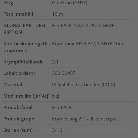
Färg
Gul-Grön (GNYE)
Förp innehåll
10
m
GLOBAL PART DESC
HIS-PACK-4.8/2.4-PO-X-GNYE
RIPTION
Kort beskrivning (Dis
Krympbox HIS 4,8/2,4 GNYE 10m
tributörer)
Krympförhållande
2:1
Lokalt ordernr
300-30487
Material
Polyolefin, tvärbunden (PO-X)
Med inre lim (Ja/Nej)
Nej
Produktfamilj
HIS-PACK
Produktgrupp
Krympslang 2:1 - dispenserpack
Storlek (tum)
3/16
"