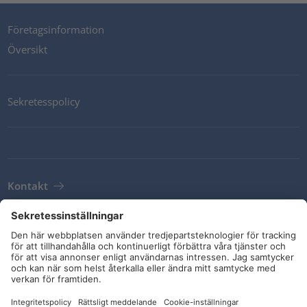
Företagsinformation
Översikt
Sekretesspolicy
Kontakt
Newsletter
Leveransvillkor
Riktlinjer och åtaganden