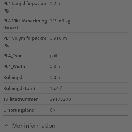
PL4 Längd förpackni
1.2
m
ng
PL4 Vikt förpackning
119.68
kg
(Gross)
PL4 Volym förpackni
0.916
m³
ng
PL4_Type
pall
PL4_Width
0.8
m
Rullängd
5.0
m
Rullängd (tum)
16.4
ft
Tullstatnummer
39173200
Ursprungsland
CN
Mer information