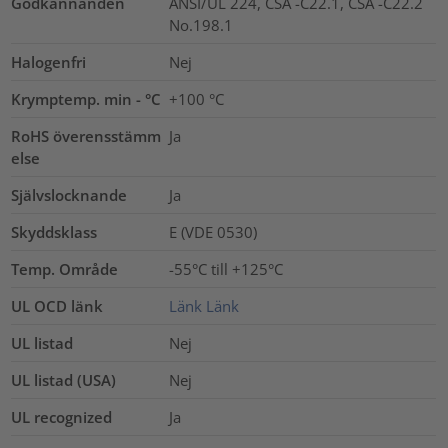
Godkännanden
ANSI/UL 224, CSA -C22.1, CSA -C22.2
No.198.1
Halogenfri
Nej
Krymptemp. min - °C
+100 °C
RoHS överensstämm
Ja
else
Självslocknande
Ja
Skyddsklass
E (VDE 0530)
Temp. Område
-55°C till +125°C
UL OCD länk
Länk
Länk
UL listad
Nej
UL listad (USA)
Nej
UL recognized
Ja