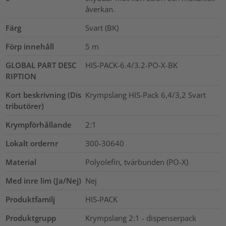
åverkan.
Färg
Svart (BK)
Förp innehåll
5
m
GLOBAL PART DESC
HIS-PACK-6.4/3.2-PO-X-BK
RIPTION
Kort beskrivning (Dis
Krympslang HIS-Pack 6,4/3,2 Svart
tributörer)
Krympförhållande
2:1
Lokalt ordernr
300-30640
Material
Polyolefin, tvärbunden (PO-X)
Med inre lim (Ja/Nej)
Nej
Produktfamilj
HIS-PACK
Produktgrupp
Krympslang 2:1 - dispenserpack