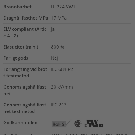
Brännbarhet
UL224 VW1
Draghållfasthet MPa
17
MPa
ELV compliant (Articl
Ja
e 4 - 2)
Elasticitet (min.)
800
%
Farligt gods
Nej
Förlängning vid brot
IEC 684 P2
t testmetod
Genomslagshållfast
20
kV/mm
het
Genomslagshållfast
IEC 243
het testmetod
Godkännanden