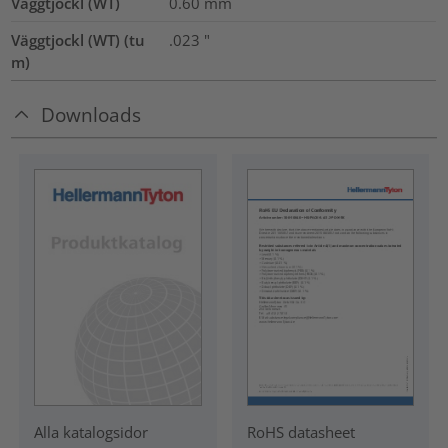
Väggtjockl (WT)
0.60
mm
Väggtjockl (WT) (tu
.023
"
m)
Downloads
RoHS datasheet
Alla katalogsidor