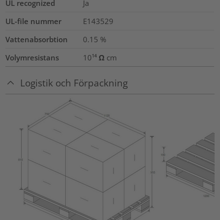
UL recognized
Ja
UL-file nummer
E143529
Vattenabsorbtion
0.15
%
Volymresistans
10¹⁴ Ω cm
Logistik och Förpackning