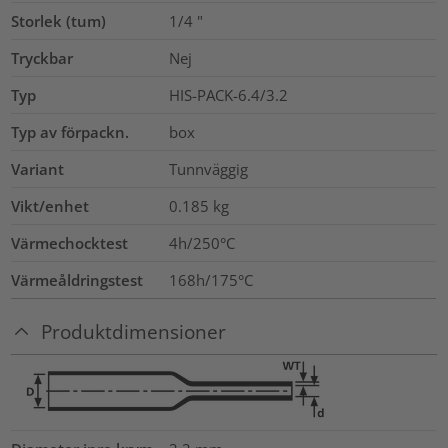
Storlek (tum)
1/4
"
Tryckbar
Nej
Typ
HIS-PACK-6.4/3.2
Typ av förpackn.
box
Variant
Tunnväggig
Vikt/enhet
0.185
kg
Värmechocktest
4h/250°C
Värmeåldringstest
168h/175°C
Produktdimensioner