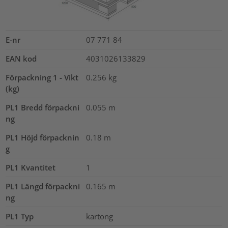
E-nr
07 771 84
EAN kod
4031026133829
Förpackning 1 - Vikt
0.256
kg
(kg)
PL1 Bredd förpackni
0.055
m
ng
PL1 Höjd förpacknin
0.18
m
g
PL1 Kvantitet
1
PL1 Längd förpackni
0.165
m
ng
PL1 Typ
kartong