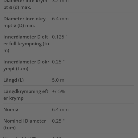
Diameter inre krym
3.2
mm
pt ⌀ (d) max.
Diameter inre okry
6.4
mm
mpt ⌀ (D) min.
Innerdiameter D eft
0.125
"
er full krympning (tu
m)
Innerdiameter D okr
0.25
"
ympt (tum)
Längd (L)
5.0
m
Längdkrympning eft
+/-5%
er krymp
Nom ⌀
6.4
mm
Nominell Diameter
0.25
"
(tum)