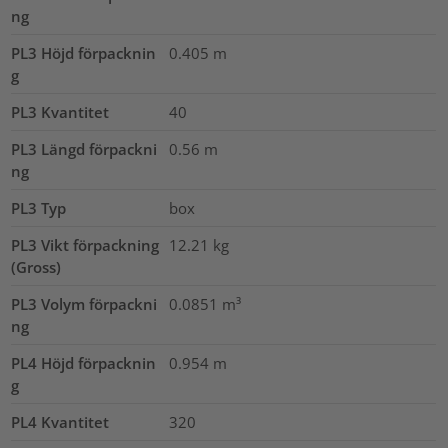
ng
PL3 Höjd förpacknin
0.405
m
g
PL3 Kvantitet
40
PL3 Längd förpackni
0.56
m
ng
PL3 Typ
box
PL3 Vikt förpackning
12.21
kg
(Gross)
PL3 Volym förpackni
0.0851
m³
ng
PL4 Höjd förpacknin
0.954
m
g
PL4 Kvantitet
320