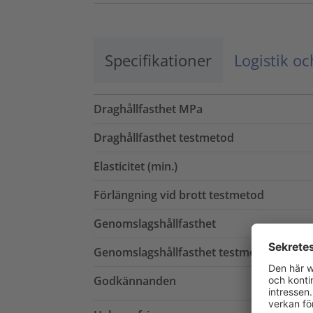
Specifikationer
Logistik o
Draghållfasthet MPa
Draghållfasthet testmetod
Elasticitet (min.)
Förlängning vid brott testmetod
Genomslagshållfasthet
Genomslagshållfasthet testmetod
Godkännanden