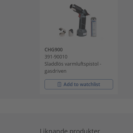
CHG900
391-90010
Sladdlös varmluftspistol -
gasdriven
Add to watchlist
Liknande produkter