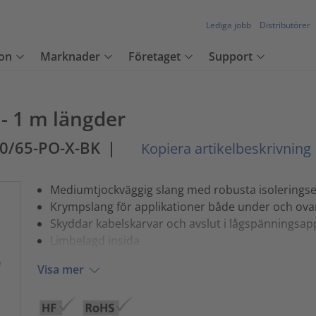
Lediga jobb
Distributörer
on
Marknader
Företaget
Support
 - 1 m längder
0/65-PO-X-BK
|
Kopiera artikelbeskrivning
Mediumtjockväggig slang med robusta isolerings
Krympslang för applikationer både under och ov
Skyddar kabelskarvar och avslut i lågspänningsapp
Limbelagd insida
Visa mer