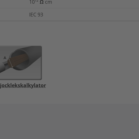
10¹² Ω cm
IEC 93
jocklekskalkylator