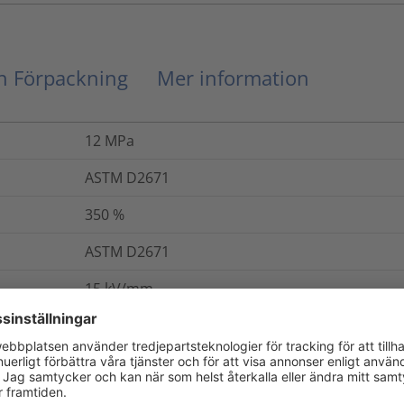
ch Förpackning
Mer information
12
MPa
ASTM D2671
350
%
ASTM D2671
15
kV/mm
IEC 60243