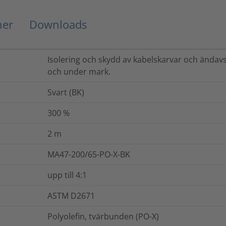
ner
Downloads
Isolering och skydd av kabelskarvar och ändavs
och under mark.
Svart (BK)
300
%
2
m
MA47-200/65-PO-X-BK
upp till 4:1
ASTM D2671
Polyolefin, tvärbunden (PO-X)