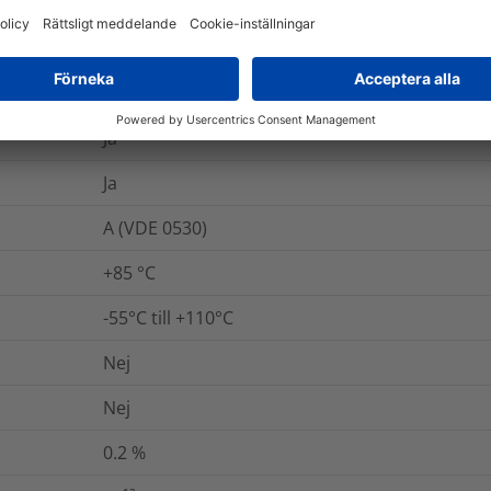
Ja
+120 °C
Smältlim
Ja
Ja
A (VDE 0530)
+85 °C
-55°C till +110°C
Nej
Nej
0.2
%