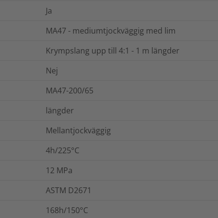
Ja
MA47 - mediumtjockväggig med lim
Krympslang upp till 4:1 - 1 m längder
Nej
MA47-200/65
längder
Mellantjockväggig
4h/225°C
12
MPa
ASTM D2671
168h/150°C