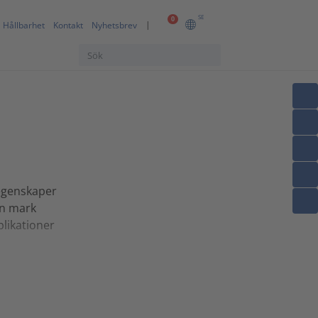
SE
0
Hållbarhet
Kontakt
Nyhetsbrev
egenskaper
an mark
likationer