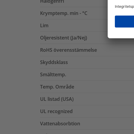
Halogenfri
Krymptemp. min - °C
Lim
Oljeresistent (Ja/Nej)
RoHS överensstämmelse
Skyddsklass
Smälttemp.
Temp. Område
UL listad (USA)
UL recognized
Vattenabsorbtion