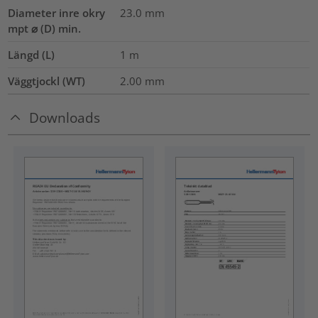
Diameter inre okry
23.0
mm
mpt ⌀ (D) min.
Längd (L)
1
m
Väggtjockl (WT)
2.00
mm
Downloads