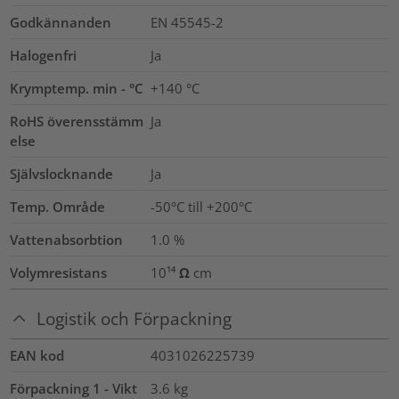
Godkännanden
EN 45545-2
Halogenfri
Ja
Krymptemp. min - °C
+140 °C
RoHS överensstämm
Ja
else
Självslocknande
Ja
Temp. Område
-50°C till +200°C
Vattenabsorbtion
1.0
%
Volymresistans
10¹⁴ Ω cm
Logistik och Förpackning
EAN kod
4031026225739
Förpackning 1 - Vikt
3.6
kg