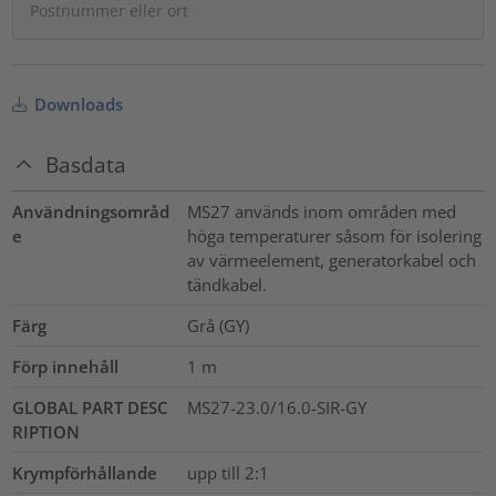
Downloads
Basdata
Användningsområd
MS27 används inom områden med
e
höga temperaturer såsom för isolering
av värmeelement, generatorkabel och
tändkabel.
Färg
Grå (GY)
Förp innehåll
1
m
GLOBAL PART DESC
MS27-23.0/16.0-SIR-GY
RIPTION
Krympförhållande
upp till 2:1