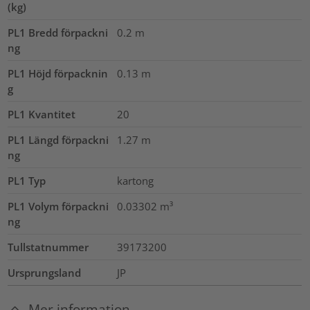
(kg)
PL1 Bredd förpackni
0.2
m
ng
PL1 Höjd förpacknin
0.13
m
g
PL1 Kvantitet
20
PL1 Längd förpackni
1.27
m
ng
PL1 Typ
kartong
PL1 Volym förpackni
0.03302
m³
ng
Tullstatnummer
39173200
Ursprungsland
JP
Mer information