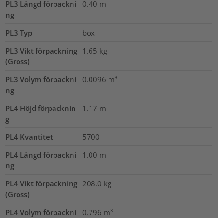
PL3 Längd förpackni
0.40
m
ng
PL3 Typ
box
PL3 Vikt förpackning
1.65
kg
(Gross)
PL3 Volym förpackni
0.0096
m³
ng
PL4 Höjd förpacknin
1.17
m
g
PL4 Kvantitet
5700
PL4 Längd förpackni
1.00
m
ng
PL4 Vikt förpackning
208.0
kg
(Gross)
PL4 Volym förpackni
0.796
m³