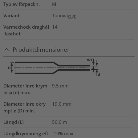
Typ av förpackn.
M
Variant
Tunnväggig
Värmechock draghål
14
lfasthet
Produktdimensioner
Diameter inre krym
9.5
mm
pt ⌀ (d) max.
Diameter inre okry
19.0
mm
mpt ⌀ (D) min.
Längd (L)
50.0
m
Längdkrympning eft
-10% max