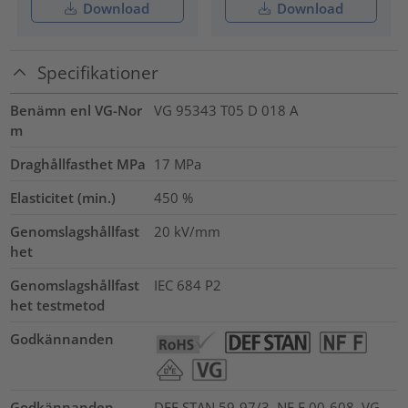
Download
Download
Specifikationer
Benämn enl VG-Nor
VG 95343 T05 D 018 A
m
Draghållfasthet MPa
17
MPa
Elasticitet (min.)
450
%
Genomslagshållfast
20
kV/mm
het
Genomslagshållfast
IEC 684 P2
het testmetod
Godkännanden
Godkännanden
DEF STAN 59-97/3, NF F 00-608, VG