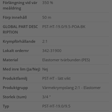
Förlängning vid vär
350
%
meåldring
Förp innehåll
50
m
GLOBAL PART DESC
PST-HT-19.0/9.5-POA-BK
RIPTION
Krympförhållande
2:1
Lokalt ordernr
342-31900
Material
Elastomer tvärbunden (PES)
Med inre lim (Ja/Nej)
Nej
Produktfamilj
PST-HT - lätt vikt
Produktgrupp
Värmekrympslang 2:1 - Elastomer
Storlek (tum)
3/4
"
Typ
PST-HT-19.0/9.5