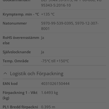
95343-5:2016-10
Krymptemp. min - °C
+135 °C
Natonummer
5970-99-539-0395, 5970-12-307-
8001
RoHS överensstämm
Ja
else
Självslocknande
Ja
Temp. Område
-75°C till +150°C
Logistik och Förpackning
EAN kod
4031026150444
Förpackning 1 - Vikt
1.6493
kg
(kg)
PL1 Bredd förpackni
0.395
m