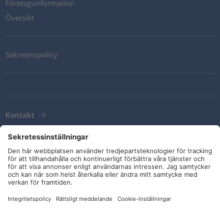
Företagsinformation
Översikt
Sekretesspolicy
Kontakt
Newsletter
Leveransvillkor
Riktlinjer och åtaganden
Sociala medier