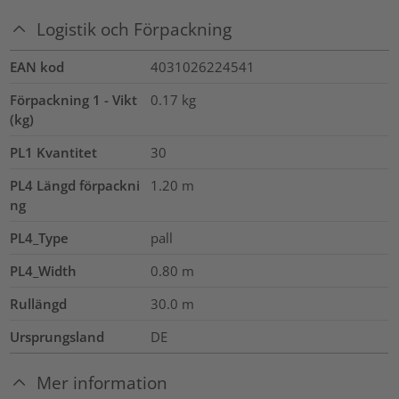
Logistik och Förpackning
EAN kod
4031026224541
Förpackning 1 - Vikt
0.17
kg
(kg)
PL1 Kvantitet
30
PL4 Längd förpackni
1.20
m
ng
PL4_Type
pall
PL4_Width
0.80
m
Rullängd
30.0
m
Ursprungsland
DE
Mer information