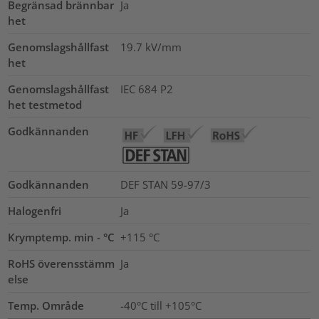
Begränsad brännbar
Ja
het
Genomslagshållfast
19.7
kV/mm
het
Genomslagshållfast
IEC 684 P2
het testmetod
Godkännanden
Godkännanden
DEF STAN 59-97/3
Halogenfri
Ja
Krymptemp. min - °C
+115 °C
RoHS överensstämm
Ja
else
Temp. Område
-40°C till +105°C