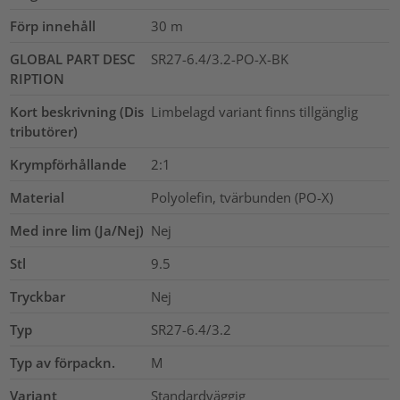
Förp innehåll
30
m
GLOBAL PART DESC
SR27-6.4/3.2-PO-X-BK
RIPTION
Kort beskrivning (Dis
Limbelagd variant finns tillgänglig
tributörer)
Krympförhållande
2:1
Material
Polyolefin, tvärbunden (PO-X)
Med inre lim (Ja/Nej)
Nej
Stl
9.5
Tryckbar
Nej
Typ
SR27-6.4/3.2
Typ av förpackn.
M
Variant
Standardväggig