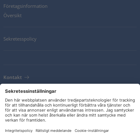
Företagsinformation
Översikt
Sekretesspolicy
Kontakt
Newsletter
Leveransvillkor
Riktlinjer och åtaganden
Sociala medier