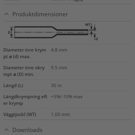
Produktdimensioner
Diameter inre krym
4.8
mm
pt ⌀ (d) max.
Diameter inre okry
9.5
mm
mpt ⌀ (D) min.
Längd (L)
30
m
Längdkrympning eft
+5%/-10% max
er krymp
Väggtjockl (WT)
1.00
mm
Downloads