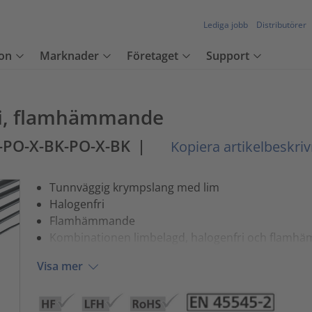
Lediga jobb
Distributörer
on
Marknader
Företaget
Support
ri, flamhämmande
3-PO-X-BK-PO-X-BK
|
Kopiera artikelbeskri
Tunnväggig krympslang med lim
Halogenfri
Flamhämmande
Kombinationen limbelagd, halogenfri och flamhä
Visa mer