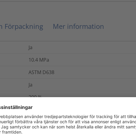
ch Förpackning
Mer information
Ja
10.4
MPa
ASTM D638
Ja
200
%
Nej
ASTM D638
19.7
kV/mm