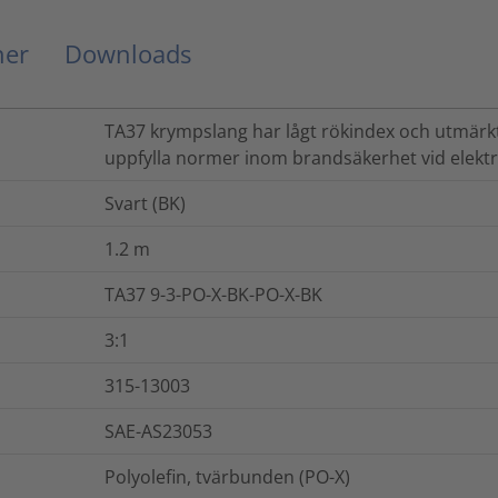
ner
Downloads
TA37 krympslang har lågt rökindex och utmär
uppfylla normer inom brandsäkerhet vid elektri
Svart (BK)
1.2
m
TA37 9-3-PO-X-BK-PO-X-BK
3:1
315-13003
SAE-AS23053
Polyolefin, tvärbunden (PO-X)