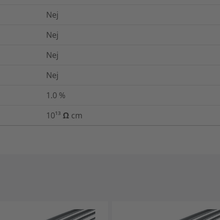
Nej
Nej
Nej
Nej
1.0
%
10¹³ Ω cm