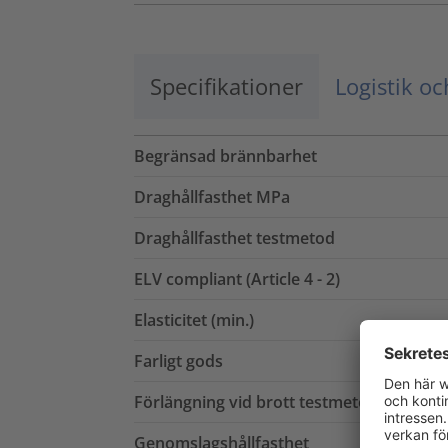
Specifikationer
Logistik o
Begränsad brännbarhet
Draghållfasthet MPa
Draghållfasthet testmetod
ELV compliant (Article 4 - 2)
Elasticitet (min.)
Farligt gods
Förlängning vid brott testmetod
Genomslagshållfasthet