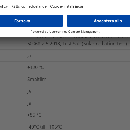
ASTM D876
conforms to BS6853, conforms to LUL E1042:A6,
60068-2-5:2018, Test Sa2 (Solar radiation test)
Ja
+120 °C
Smältlim
Ja
Ja
+85 °C
-40°C till +105°C