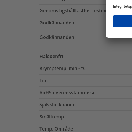
Genomslagshållfasthet testmetod
Godkännanden
Godkännanden
Halogenfri
Krymptemp. min - °C
Lim
RoHS överensstämmelse
Självslocknande
Smälttemp.
Temp. Område