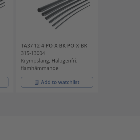
TA37 12-4-PO-X-BK-PO-X-BK
TA37 19-6-PO
315-13004
315-13005
Krympslang, Halogenfri,
Krympslang, H
flamhämmande
flamhämmand
Add to watchlist
Add t