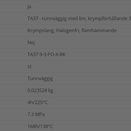
Ja
TA37 - tunnväggig med lim, krympförhållande 3
Krympslang, Halogenfri, flamhämmande
Nej
TA37 9-3-PO-X-BK
st
Tunnväggig
0.023528
kg
4h/225°C
7.3
MPa
168h/138°C