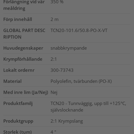
Förlängning vid vär
350
%
meåldring
Förp innehåll
2
m
GLOBAL PART DESC
TCN20-101.6/50.8-PO-X-VT
RIPTION
Huvudegenskaper
snabbkrympande
Krympförhållande
2:1
Lokalt ordernr
300-73743
Material
Polyolefin, tvärbunden (PO-X)
Med inre lim (Ja/Nej)
Nej
Produktfamilj
TCN20 - Tunnväggig, upp till +125°C,
självslocknande
Produktgrupp
2:1 Krympslang
Storlek (tum)
4
"