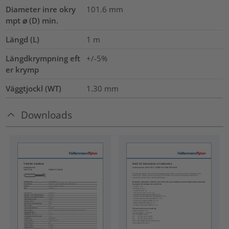
Diameter inre okry
101.6
mm
mpt ⌀ (D) min.
Längd (L)
1
m
Längdkrympning eft
+/-5%
er krymp
Väggtjockl (WT)
1.30
mm
Downloads