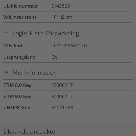
UL-file nummer
E143529
Volymresistans
10¹⁴ Ω cm
Logistik och Förpackning
EAN kod
4031026601120
Ursprungsland
CN
Mer information
ETIM 8.0 Key
EC000217
ETIM 9.0 Key
EC000217
UNSPSC key
39121723
Liknande produkter