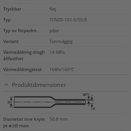
Tryckbar
Nej
Typ
TCN20-101.6/50.8
Typ av förpackn.
påse
Variant
Tunnväggig
Värmeåldring dragh
14
MPa
ållfasthet
Värmeåldringstest
168h/160°C
Produktdimensioner
Diameter inre krym
50.8
mm
pt ⌀ (d) max.