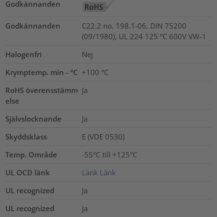
Godkännanden
Godkännanden
C22.2 no. 198.1-06, DIN 75200
(09/1980), UL 224 125 °C 600V VW-1
Halogenfri
Nej
Krymptemp. min - °C
+100 °C
RoHS överensstämm
Ja
else
Självslocknande
Ja
Skyddsklass
E (VDE 0530)
Temp. Område
-55°C till +125°C
UL OCD länk
Länk
Länk
UL recognized
Ja
UL recognized
Ja