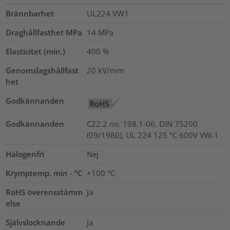
Brännbarhet
UL224 VW1
Draghållfasthet MPa
14
MPa
Elasticitet (min.)
400
%
Genomslagshållfast
20
kV/mm
het
Godkännanden
Godkännanden
C22.2 no. 198.1-06, DIN 75200
(09/1980), UL 224 125 °C 600V VW-1
Halogenfri
Nej
Krymptemp. min - °C
+100 °C
RoHS överensstämm
Ja
else
Självslocknande
Ja