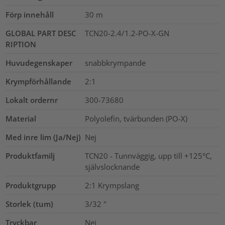
Förp innehåll
30
m
GLOBAL PART DESC
TCN20-2.4/1.2-PO-X-GN
RIPTION
Huvudegenskaper
snabbkrympande
Krympförhållande
2:1
Lokalt ordernr
300-73680
Material
Polyolefin, tvärbunden (PO-X)
Med inre lim (Ja/Nej)
Nej
Produktfamilj
TCN20 - Tunnväggig, upp till +125°C,
självslocknande
Produktgrupp
2:1 Krympslang
Storlek (tum)
3/32
"
Tryckbar
Nej