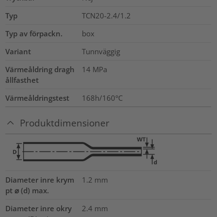
Typ
TCN20-2.4/1.2
Typ av förpackn.
box
Variant
Tunnväggig
Värmeåldring dragh
14
MPa
ållfasthet
Värmeåldringstest
168h/160°C
Produktdimensioner
Diameter inre krym
1.2
mm
pt ⌀ (d) max.
Diameter inre okry
2.4
mm