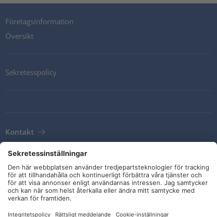
Företagsinformation
Översikt
Sekretesspolicy
Kontakt
Newsletter
Leveransvillkor
Riktlinjer och åtaganden