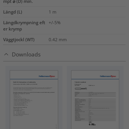
mpt ⌀ (D) min.
Längd (L)
1
m
Längdkrympning eft
+/-5%
er krymp
Väggtjockl (WT)
0.42
mm
Downloads