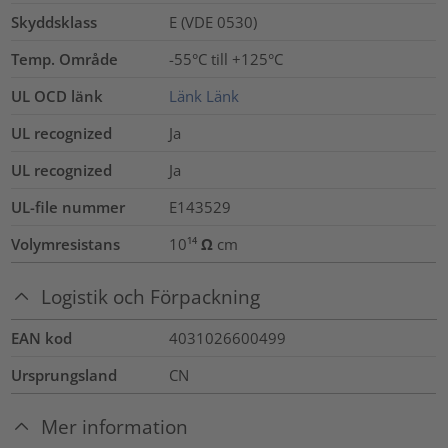
Skyddsklass
E (VDE 0530)
Temp. Område
-55°C till +125°C
UL OCD länk
Länk
Länk
UL recognized
Ja
UL recognized
Ja
UL-file nummer
E143529
Volymresistans
10¹⁴ Ω cm
Logistik och Förpackning
EAN kod
4031026600499
Ursprungsland
CN
Mer information