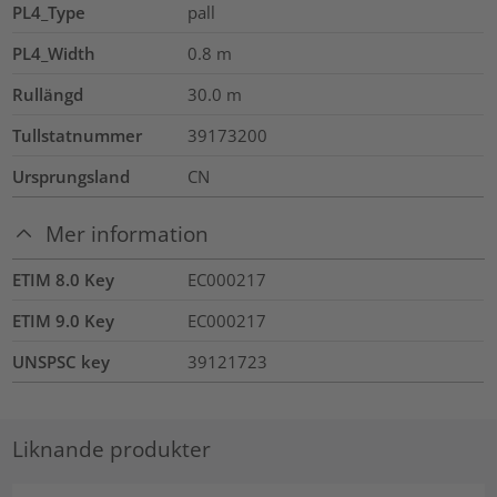
PL4_Type
pall
PL4_Width
0.8
m
Rullängd
30.0
m
Tullstatnummer
39173200
Ursprungsland
CN
Mer information
ETIM 8.0 Key
EC000217
ETIM 9.0 Key
EC000217
UNSPSC key
39121723
Liknande produkter