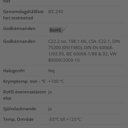
het
Genomslagshållfast
IEC 243
het testmetod
Godkännanden
Godkännanden
C22.2 no. 198.1-06, CSA -C22.1, DIN
75200 (09/1980), DIN EN 60068-
1/03.95, IEC 60068-1/88 & 92, VW
80000/2009-10
Halogenfri
Nej
Krymptemp. min - °C
+100 °C
RoHS överensstämm
Ja
else
Självslocknande
Ja
Temp. Område
-55°C till +125°C