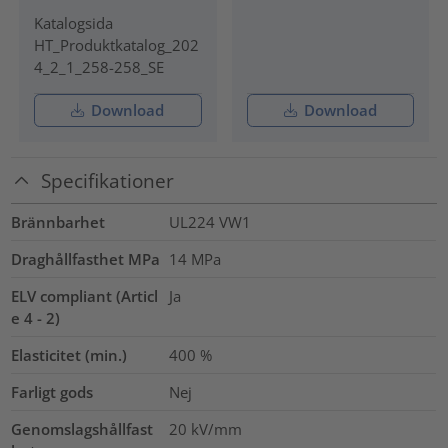
Katalogsida
HT_Produktkatalog_202
4_2_1_258-258_SE
Download
Download
Specifikationer
Brännbarhet
UL224 VW1
Draghållfasthet MPa
14
MPa
ELV compliant (Articl
Ja
e 4 - 2)
Elasticitet (min.)
400
%
Farligt gods
Nej
Genomslagshållfast
20
kV/mm