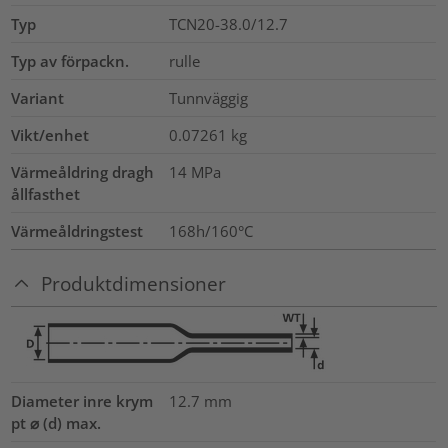
Typ
TCN20-38.0/12.7
Typ av förpackn.
rulle
Variant
Tunnväggig
Vikt/enhet
0.07261
kg
Värmeåldring dragh
14
MPa
ållfasthet
Värmeåldringstest
168h/160°C
Produktdimensioner
Diameter inre krym
12.7
mm
pt ⌀ (d) max.