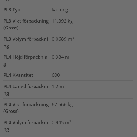
PL3 Typ
kartong
PL3 Vikt förpackning
11.392
kg
(Gross)
PL3 Volym förpackni
0.0689
m³
ng
PL4 Höjd förpacknin
0.984
m
g
PL4 Kvantitet
600
PL4 Längd förpackni
1.2
m
ng
PL4 Vikt förpackning
67.566
kg
(Gross)
PL4 Volym förpackni
0.945
m³
ng