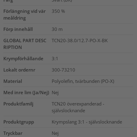
Förlängning vid vär
350
%
meåldring
Förp innehåll
30
m
GLOBAL PART DESC
TCN20-38.0/12.7-PO-X-BK
RIPTION
Krympförhållande
3:1
Lokalt ordernr
300-73210
Material
Polyolefin, tvärbunden (PO-X)
Med inre lim (Ja/Nej)
Nej
Produktfamilj
TCN20 överexpanderad -
självslocknande
Produktgrupp
Krympslang 3:1 - självslocknande
Tryckbar
Nej