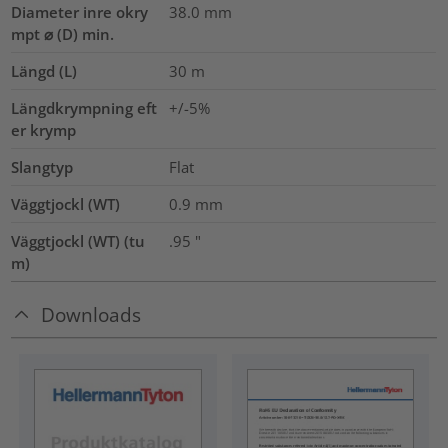
Diameter inre okry
38.0
mm
mpt ⌀ (D) min.
Längd (L)
30
m
Längdkrympning eft
+/-5%
er krymp
Slangtyp
Flat
Väggtjockl (WT)
0.9
mm
Väggtjockl (WT) (tu
.95
"
m)
Downloads