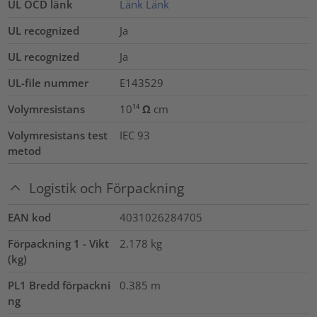
UL OCD länk
Länk
Länk
UL recognized
Ja
UL recognized
Ja
UL-file nummer
E143529
Volymresistans
10¹⁴ Ω cm
Volymresistans test
IEC 93
metod
Logistik och Förpackning
EAN kod
4031026284705
Förpackning 1 - Vikt
2.178
kg
(kg)
PL1 Bredd förpackni
0.385
m
ng