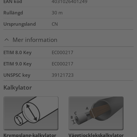
EAN kod
4031026401249
Rullängd
30
m
Ursprungsland
CN
Mer information
ETIM 8.0 Key
EC000217
ETIM 9.0 Key
EC000217
UNSPSC key
39121723
Kalkylator
Krympslang-kalkylator
Väggtjocklekskalkylator