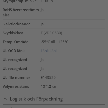
Krymptemp. min - °C
+100 °C
RoHS överensstämm
Ja
else
Självslocknande
Ja
Skyddsklass
E (VDE 0530)
Temp. Område
-55°C till +125°C
UL OCD länk
Länk
Länk
UL recognized
Ja
UL recognized
Ja
UL-file nummer
E143529
Volymresistans
10¹⁴ Ω cm
Logistik och Förpackning