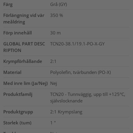
Färg
Grå (GY)
Förlängning vid vär
350
%
meåldring
Förp innehåll
30
m
GLOBAL PART DESC
TCN20-38.1/19.1-PO-X-GY
RIPTION
Krympförhållande
2:1
Material
Polyolefin, tvärbunden (PO-X)
Med inre lim (Ja/Nej)
Nej
Produktfamilj
TCN20 - Tunnväggig, upp till +125°C,
självslocknande
Produktgrupp
2:1 Krympslang
Storlek (tum)
1
"