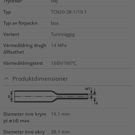
Tryckbar
Nej
Typ
TCN20-38.1/19.1
Typ av förpackn.
box
Variant
Tunnväggig
Värmeåldring dragh
14
MPa
ållfasthet
Värmeåldringstest
168h/160°C
Produktdimensioner
Diameter inre krym
19.1
mm
pt ⌀ (d) max.
Diameter inre okry
38.1
mm