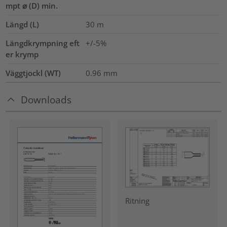
mpt ⌀ (D) min.
Längd (L)
30
m
Längdkrympning eft
+/-5%
er krymp
Väggtjockl (WT)
0.96
mm
Downloads
Ritning