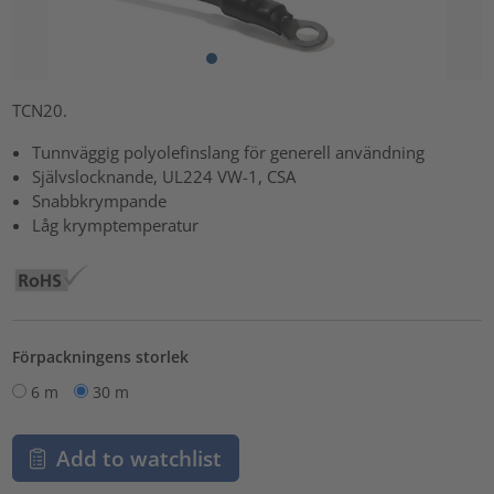
TCN20.
Tunnväggig polyolefinslang för generell användning
Självslocknande, UL224 VW-1, CSA
Snabbkrympande
Låg krymptemperatur
Förpackningens storlek
6 m
30 m
Add to watchlist