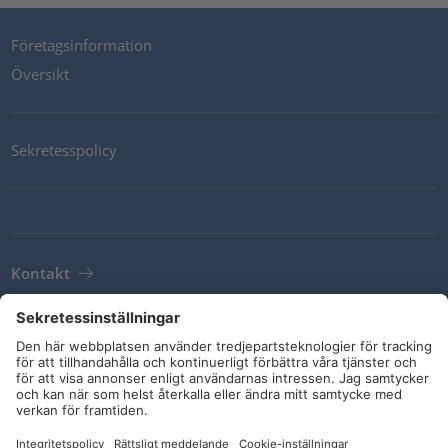
Företagsinformation
Översikt
Sekretesspolicy
Kontakt
Newsletter
Leveransvillkor
Riktlinjer och åtaganden