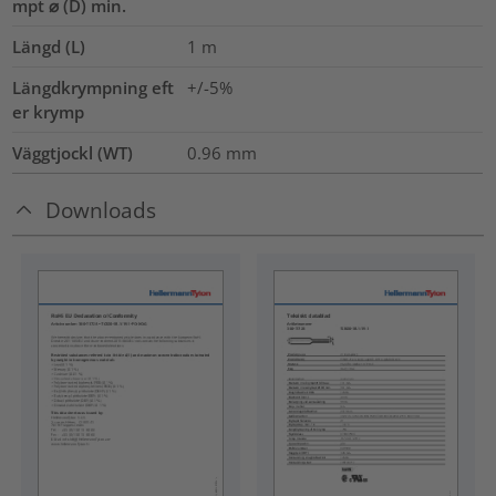
mpt ⌀ (D) min.
Längd (L)
1
m
Längdkrympning eft
+/-5%
er krymp
Väggtjockl (WT)
0.96
mm
Downloads