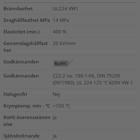
Brännbarhet
UL224 VW1
Draghållfasthet MPa
14
MPa
Elasticitet (min.)
400
%
Genomslagshållfast
20
kV/mm
het
Godkännanden
Godkännanden
C22.2 no. 198.1-06, DIN 75200
(09/1980), UL 224 125 °C 600V VW-1
Halogenfri
Nej
Krymptemp. min - °C
+100 °C
RoHS överensstämm
Ja
else
Självslocknande
Ja