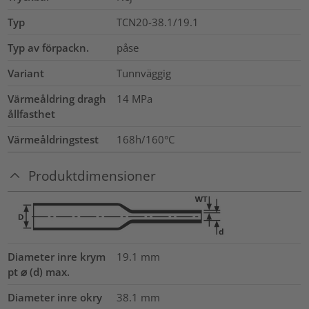
Typ
TCN20-38.1/19.1
Typ av förpackn.
påse
Variant
Tunnväggig
Värmeåldring dragh
14
MPa
ållfasthet
Värmeåldringstest
168h/160°C
Produktdimensioner
Diameter inre krym
19.1
mm
pt ⌀ (d) max.
Diameter inre okry
38.1
mm