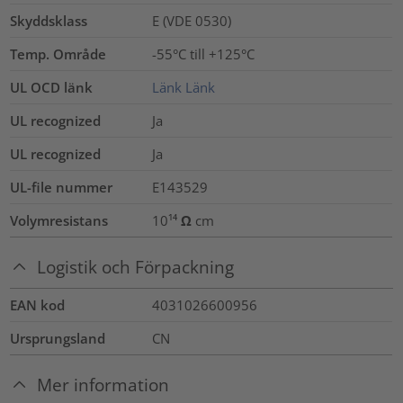
Skyddsklass
E (VDE 0530)
Temp. Område
-55°C till +125°C
UL OCD länk
Länk
Länk
UL recognized
Ja
UL recognized
Ja
UL-file nummer
E143529
Volymresistans
10¹⁴ Ω cm
Logistik och Förpackning
EAN kod
4031026600956
Ursprungsland
CN
Mer information