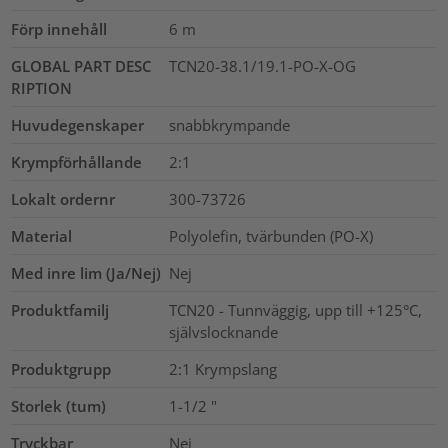
Förp innehåll
6
m
GLOBAL PART DESC
TCN20-38.1/19.1-PO-X-OG
RIPTION
Huvudegenskaper
snabbkrympande
Krympförhållande
2:1
Lokalt ordernr
300-73726
Material
Polyolefin, tvärbunden (PO-X)
Med inre lim (Ja/Nej)
Nej
Produktfamilj
TCN20 - Tunnväggig, upp till +125°C,
självslocknande
Produktgrupp
2:1 Krympslang
Storlek (tum)
1-1/2
"
Tryckbar
Nej