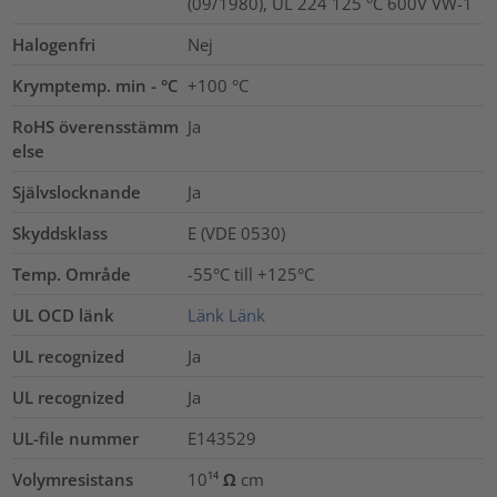
(09/1980), UL 224 125 °C 600V VW-1
Halogenfri
Nej
Krymptemp. min - °C
+100 °C
RoHS överensstämm
Ja
else
Självslocknande
Ja
Skyddsklass
E (VDE 0530)
Temp. Område
-55°C till +125°C
UL OCD länk
Länk
Länk
UL recognized
Ja
UL recognized
Ja
UL-file nummer
E143529
Volymresistans
10¹⁴ Ω cm