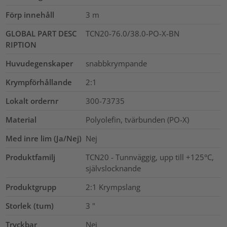
Förp innehåll
3
m
GLOBAL PART DESC
TCN20-76.0/38.0-PO-X-BN
RIPTION
Huvudegenskaper
snabbkrympande
Krympförhållande
2:1
Lokalt ordernr
300-73735
Material
Polyolefin, tvärbunden (PO-X)
Med inre lim (Ja/Nej)
Nej
Produktfamilj
TCN20 - Tunnväggig, upp till +125°C,
självslocknande
Produktgrupp
2:1 Krympslang
Storlek (tum)
3
"
Tryckbar
Nej