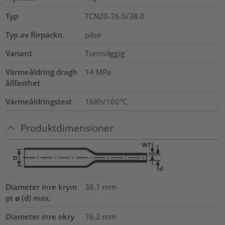
Typ
TCN20-76.0/38.0
Typ av förpackn.
påse
Variant
Tunnväggig
Värmeåldring dragh
14
MPa
ållfasthet
Värmeåldringstest
168h/160°C
Produktdimensioner
Diameter inre krym
38.1
mm
pt ⌀ (d) max.
Diameter inre okry
76.2
mm