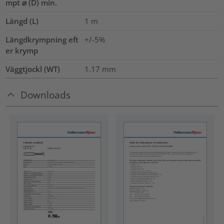
mpt ⌀ (D) min.
Längd (L)
1
m
Längdkrympning eft
+/-5%
er krymp
Väggtjockl (WT)
1.17
mm
Downloads