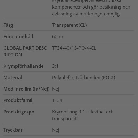
skyddar exempelvis elektroniska
komponenter och gör besiktning och
avläsning av märkningen möjlig.
Färg
Transparent (CL)
Förp innehåll
60
m
GLOBAL PART DESC
TF34-40/13-PO-X-CL
RIPTION
Krympförhållande
3:1
Material
Polyolefin, tvärbunden (PO-X)
Med inre lim (Ja/Nej)
Nej
Produktfamilj
TF34
Produktgrupp
Krympslang 3:1 - flexibel och
transparent
Tryckbar
Nej