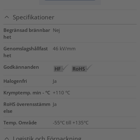
Specifikationer
Begränsad brännbar
Nej
het
Genomslagshållfast
46
kV/mm
het
Godkännanden
Halogenfri
Ja
Krymptemp. min - °C
+110 °C
RoHS överensstämm
Ja
else
Temp. Område
-55°C till +135°C
Logistik och Förpackning