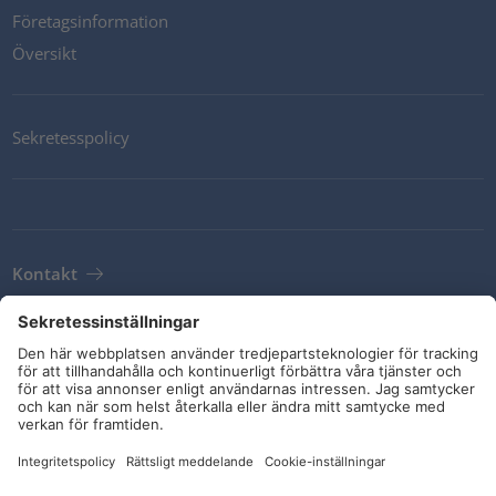
Företagsinformation
Översikt
Sekretesspolicy
Kontakt
Newsletter
Leveransvillkor
Riktlinjer och åtaganden
Sociala medier