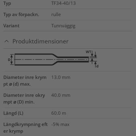
Typ
TF34-40/13
Typ av förpackn.
rulle
Variant
Tunnväggig
Produktdimensioner
Diameter inre krym
13.0
mm
pt ⌀ (d) max.
Diameter inre okry
40.0
mm
mpt ⌀ (D) min.
Längd (L)
60.0
m
Längdkrympning eft
-5% max
er krymp