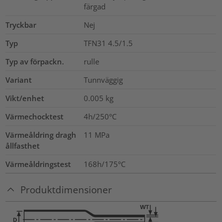
färgad
Tryckbar
Nej
Typ
TFN31 4.5/1.5
Typ av förpackn.
rulle
Variant
Tunnväggig
Vikt/enhet
0.005
kg
Värmechocktest
4h/250°C
Värmeåldring dragh
11
MPa
ållfasthet
Värmeåldringstest
168h/175°C
Produktdimensioner