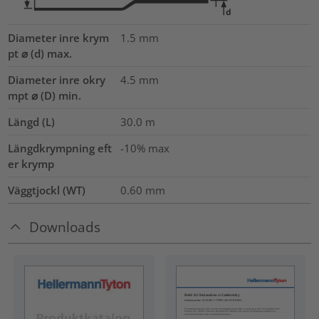
Diameter inre krym
1.5
mm
pt ⌀ (d) max.
Diameter inre okry
4.5
mm
mpt ⌀ (D) min.
Längd (L)
30.0
m
Längdkrympning eft
-10% max
er krymp
Väggtjockl (WT)
0.60
mm
Downloads