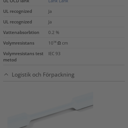
UL OCD länk
Länk
Länk
UL recognized
Ja
UL recognized
Ja
Vattenabsorbtion
0.2
%
Volymresistans
10¹⁴ Ω cm
Volymresistans test
IEC 93
metod
Logistik och Förpackning