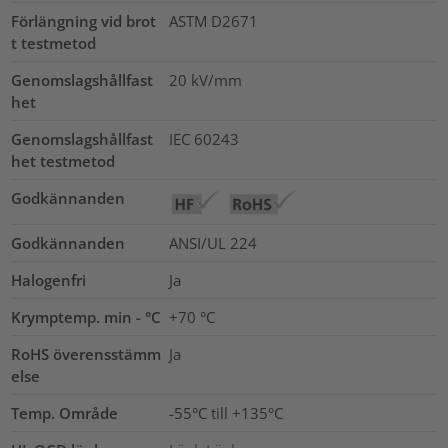
Förlängning vid brot
ASTM D2671
t testmetod
Genomslagshållfast
20
kV/mm
het
Genomslagshållfast
IEC 60243
het testmetod
Godkännanden
Godkännanden
ANSI/UL 224
Halogenfri
Ja
Krymptemp. min - °C
+70 °C
RoHS överensstämm
Ja
else
Temp. Område
-55°C till +135°C