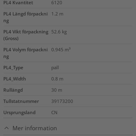
PL4 Kvantitet
6120
PL4 Längd förpackni
1.2
m
ng
PL4 Vikt förpackning
52.6
kg
(Gross)
PL4 Volym förpackni
0.945
m³
ng
PL4_Type
pall
PL4_Width
0.8
m
Rullängd
30
m
Tullstatnummer
39173200
Ursprungsland
CN
Mer information