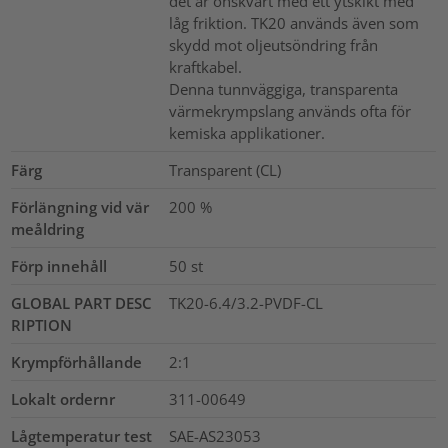
det är önskvärt med ett ytskikt med
låg friktion. TK20 används även som
skydd mot oljeutsöndring från
kraftkabel.
Denna tunnväggiga, transparenta
värmekrympslang används ofta för
kemiska applikationer.
Färg
Transparent (CL)
Förlängning vid vär
200
%
meåldring
Förp innehåll
50
st
GLOBAL PART DESC
TK20-6.4/3.2-PVDF-CL
RIPTION
Krympförhållande
2:1
Lokalt ordernr
311-00649
Lågtemperatur test
SAE-AS23053