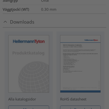
Slangtyp
Oval
Väggtjockl (WT)
0.30
mm
Downloads
RoHS datasheet
Alla katalogsidor