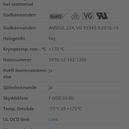
het testmetod
Godkännanden
Godkännanden
ANSI/UL 224, VG 95343-5:2016-10
Halogenfri
Nej
Krymptemp. min - °C
+170 °C
Natonummer
5970-12-162-1396
RoHS överensstämm
Ja
else
Självslocknande
Ja
Skyddsklass
F (VDE 0530)
Temp. Område
-55°C till +175°C
UL OCD länk
Länk