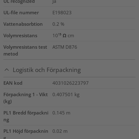
UL recognized
Ja
UL-file nummer
E198023
Vattenabsorbtion
0.2
%
Volymresistans
10¹⁵ Ω cm
Volymresistans test
ASTM D876
metod
Logistik och Förpackning
EAN kod
4031026223797
Förpackning 1 - Vikt
0.407501
kg
(kg)
PL1 Bredd förpackni
0.145
m
ng
PL1 Höjd förpacknin
0.02
m
g