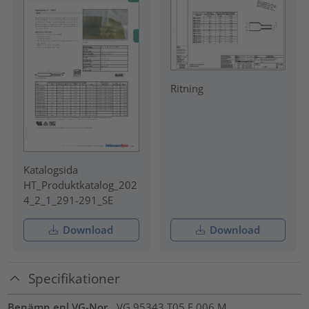
Ritning
Katalogsida
HT_Produktkatalog_202
4_2_1_291-291_SE
Download
Download
Specifikationer
Benämn enl VG-Nor
VG 95343 T05 F 006 M