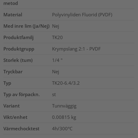
metod
Material
Polyvinyliden Fluorid (PVDF)
Med inre lim (Ja/Nej)
Nej
Produktfamilj
TK20
Produktgrupp
Krympslang 2:1 - PVDF
Storlek (tum)
1/4
"
Tryckbar
Nej
Typ
TK20-6.4/3.2
Typ av förpackn.
st
Variant
Tunnväggig
Vikt/enhet
0.00815
kg
Värmechocktest
4h/300°C