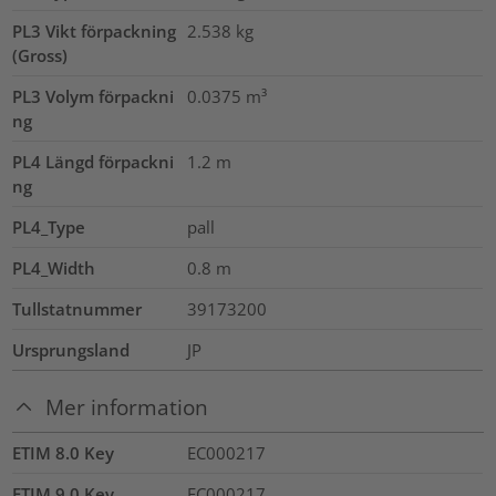
PL3 Vikt förpackning
2.538
kg
(Gross)
PL3 Volym förpackni
0.0375
m³
ng
PL4 Längd förpackni
1.2
m
ng
PL4_Type
pall
PL4_Width
0.8
m
Tullstatnummer
39173200
Ursprungsland
JP
Mer information
ETIM 8.0 Key
EC000217
ETIM 9.0 Key
EC000217