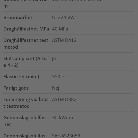
m
Brännbarhet
UL224 VW1
Draghållfasthet MPa
40
MPa
Draghållfasthet test
ASTM D412
metod
ELV compliant (Articl
Ja
e 4 - 2)
Elasticitet (min.)
350
%
Farligt gods
Nej
Förlängning vid brot
ASTM D882
t testmetod
Genomslagshållfast
30
kV/mm
het
Genomslagshållfast
SAE-AS23053