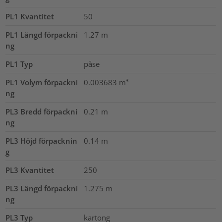
PL1 Kvantitet
50
PL1 Längd förpackni
1.27
m
ng
PL1 Typ
påse
PL1 Volym förpackni
0.003683
m³
ng
PL3 Bredd förpackni
0.21
m
ng
PL3 Höjd förpacknin
0.14
m
g
PL3 Kvantitet
250
PL3 Längd förpackni
1.275
m
ng
PL3 Typ
kartong