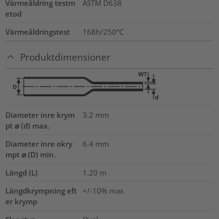
Värmeåldring testm
ASTM D638
etod
Värmeåldringstest
168h/250°C
Produktdimensioner
Diameter inre krym
3.2
mm
pt ⌀ (d) max.
Diameter inre okry
6.4
mm
mpt ⌀ (D) min.
Längd (L)
1.20
m
Längdkrympning eft
+/-10% max
er krymp