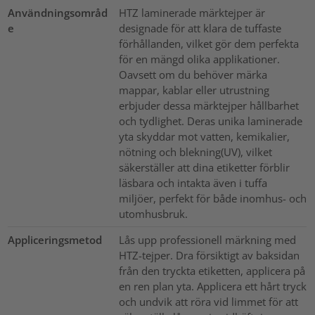
Användningsområd
HTZ laminerade märktejper är
e
designade för att klara de tuffaste
förhållanden, vilket gör dem perfekta
för en mängd olika applikationer.
Oavsett om du behöver märka
mappar, kablar eller utrustning
erbjuder dessa märktejper hållbarhet
och tydlighet. Deras unika laminerade
yta skyddar mot vatten, kemikalier,
nötning och blekning(UV), vilket
säkerställer att dina etiketter förblir
läsbara och intakta även i tuffa
miljöer, perfekt för både inomhus- och
utomhusbruk.
Appliceringsmetod
Lås upp professionell märkning med
HTZ-tejper. Dra försiktigt av baksidan
från den tryckta etiketten, applicera på
en ren plan yta. Applicera ett hårt tryck
och undvik att röra vid limmet för att