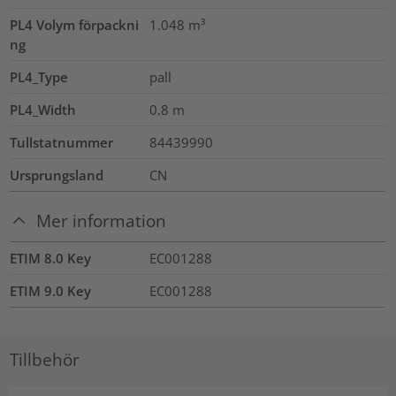
PL4 Volym förpackni
1.048
m³
ng
PL4_Type
pall
PL4_Width
0.8
m
Tullstatnummer
84439990
Ursprungsland
CN
Mer information
ETIM 8.0 Key
EC001288
ETIM 9.0 Key
EC001288
Tillbehör