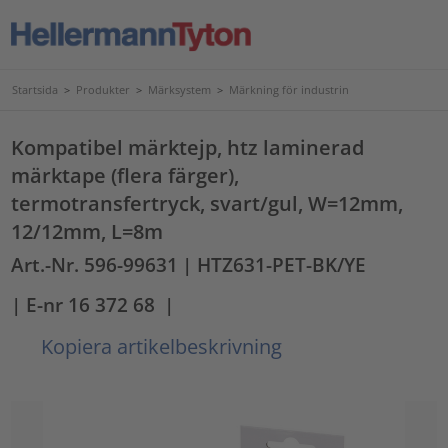
Startsida
>
Produkter
>
Märksystem
>
Märkning för industrin
Kompatibel märktejp, htz laminerad
märktape (flera färger),
termotransfertryck, svart/gul, W=12mm,
12/12mm, L=8m
Art.-Nr. 596-99631
| HTZ631-PET-BK/YE
| E-nr 16 372 68
|
Kopiera artikelbeskrivning