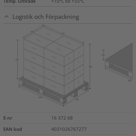
Temp. Område
+10°C till +55°C
Logistik och Förpackning
E-nr
16 372 68
EAN kod
4031026767277