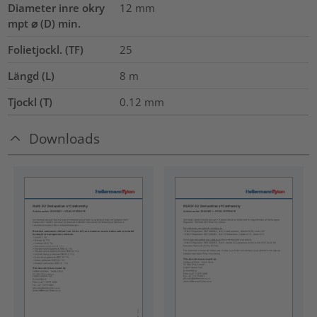
Diameter inre okry
12
mm
mpt ⌀ (D) min.
Folietjockl. (TF)
25
Längd (L)
8
m
Tjockl (T)
0.12
mm
Downloads