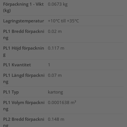
Förpackning 1 - Vikt
0.0673
kg
(kg)
Lagringstemperatur
+10°C till +35°C
PL1 Bredd förpackni
0.02
m
ng
PL1 Höjd förpacknin
0.117
m
g
PL1 Kvantitet
1
PL1 Längd förpackni
0.07
m
ng
PL1 Typ
kartong
PL1 Volym förpackni
0.0001638
m³
ng
PL2 Bredd förpackni
0.148
m
ng