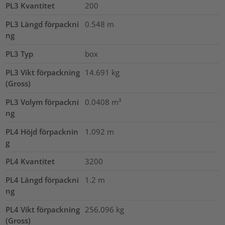
PL3 Kvantitet
200
PL3 Längd förpackni
0.548
m
ng
PL3 Typ
box
PL3 Vikt förpackning
14.691
kg
(Gross)
PL3 Volym förpackni
0.0408
m³
ng
PL4 Höjd förpacknin
1.092
m
g
PL4 Kvantitet
3200
PL4 Längd förpackni
1.2
m
ng
PL4 Vikt förpackning
256.096
kg
(Gross)