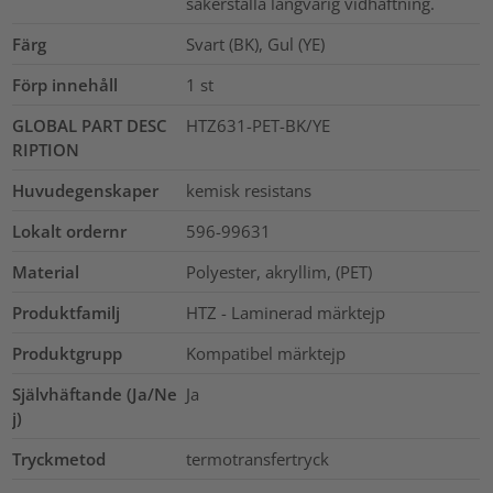
säkerställa långvarig vidhäftning.
Färg
Svart (BK), Gul (YE)
Förp innehåll
1
st
GLOBAL PART DESC
HTZ631-PET-BK/YE
RIPTION
Huvudegenskaper
kemisk resistans
Lokalt ordernr
596-99631
Material
Polyester, akryllim, (PET)
Produktfamilj
HTZ - Laminerad märktejp
Produktgrupp
Kompatibel märktejp
Självhäftande (Ja/Ne
Ja
j)
Tryckmetod
termotransfertryck