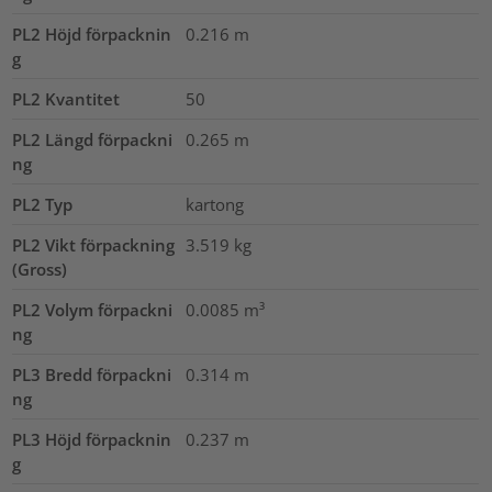
PL2 Höjd förpacknin
0.216
m
g
PL2 Kvantitet
50
PL2 Längd förpackni
0.265
m
ng
PL2 Typ
kartong
PL2 Vikt förpackning
3.519
kg
(Gross)
PL2 Volym förpackni
0.0085
m³
ng
PL3 Bredd förpackni
0.314
m
ng
PL3 Höjd förpacknin
0.237
m
g