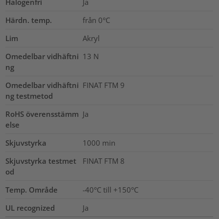
Halogenfri
Ja
Härdn. temp.
från 0°C
Lim
Akryl
Omedelbar vidhäftni
13
N
ng
Omedelbar vidhäftni
FINAT FTM 9
ng testmetod
RoHS överensstämm
Ja
else
Skjuvstyrka
1000
min
Skjuvstyrka testmet
FINAT FTM 8
od
Temp. Område
-40°C till +150°C
UL recognized
Ja