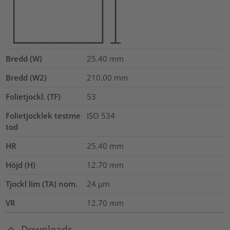
Bredd (W)
25.40
mm
Bredd (W2)
210.00
mm
Folietjockl. (TF)
53
Folietjocklek testme
ISO 534
tod
HR
25.40
mm
Höjd (H)
12.70
mm
Tjockl lim (TA) nom.
24
µm
VR
12.70
mm
Downloads