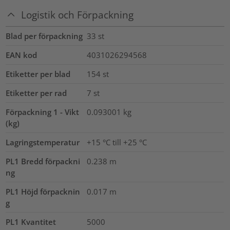
Logistik och Förpackning
Blad per förpackning
33
st
EAN kod
4031026294568
Etiketter per blad
154
st
Etiketter per rad
7
st
Förpackning 1 - Vikt
0.093001
kg
(kg)
Lagringstemperatur
+15 °C till +25 °C
PL1 Bredd förpackni
0.238
m
ng
PL1 Höjd förpacknin
0.017
m
g
PL1 Kvantitet
5000