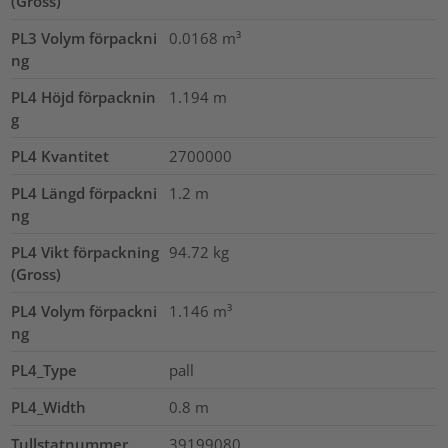
(Gross)
PL3 Volym förpackni
0.0168
m³
ng
PL4 Höjd förpacknin
1.194
m
g
PL4 Kvantitet
2700000
PL4 Längd förpackni
1.2
m
ng
PL4 Vikt förpackning
94.72
kg
(Gross)
PL4 Volym förpackni
1.146
m³
ng
PL4_Type
pall
PL4_Width
0.8
m
Tullstatnummer
39199080