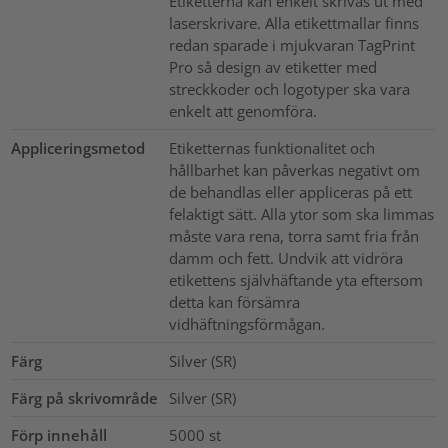
Etiketterna kan enkelt skrivas ut med
laserskrivare. Alla etikettmallar finns
redan sparade i mjukvaran TagPrint
Pro så design av etiketter med
streckkoder och logotyper ska vara
enkelt att genomföra.
Appliceringsmetod
Etiketternas funktionalitet och
hållbarhet kan påverkas negativt om
de behandlas eller appliceras på ett
felaktigt sätt. Alla ytor som ska limmas
måste vara rena, torra samt fria från
damm och fett. Undvik att vidröra
etikettens självhäftande yta eftersom
detta kan försämra
vidhäftningsförmågan.
Färg
Silver (SR)
Färg på skrivområde
Silver (SR)
Förp innehåll
5000
st