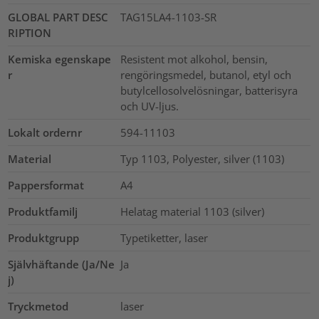
GLOBAL PART DESC
TAG15LA4-1103-SR
RIPTION
Kemiska egenskape
Resistent mot alkohol, bensin,
r
rengöringsmedel, butanol, etyl och
butylcellosolvelösningar, batterisyra
och UV-ljus.
Lokalt ordernr
594-11103
Material
Typ 1103, Polyester, silver (1103)
Pappersformat
A4
Produktfamilj
Helatag material 1103 (silver)
Produktgrupp
Typetiketter, laser
Självhäftande (Ja/Ne
Ja
j)
Tryckmetod
laser