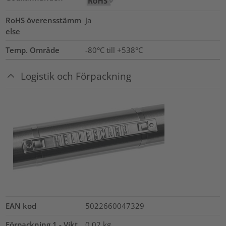
RoHS överensstämm
Ja
else
Temp. Område
-80°C till +538°C
Logistik och Förpackning
EAN kod
5022660047329
Förpackning 1 - Vikt
0.02
kg