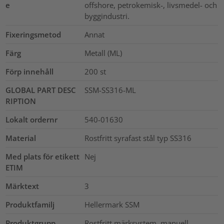
e
offshore, petrokemisk-, livsmedel- och
byggindustri.
Fixeringsmetod
Annat
Färg
Metall (ML)
Förp innehåll
200
st
GLOBAL PART DESC
SSM-SS316-ML
RIPTION
Lokalt ordernr
540-01630
Material
Rostfritt syrafast stål typ SS316
Med plats för etikett
Nej
ETIM
Märktext
3
Produktfamilj
Hellermark SSM
Produktgrupp
Rostfritt märksystem, manuell