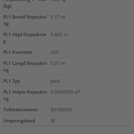
(kg)
PL1 Bredd förpackni
0.17
m
ng
PL1 Höjd förpacknin
0.005
m
g
PL1 Kvantitet
200
PL1 Längd förpackni
0.07
m
ng
PL1 Typ
pack
PL1 Volym förpackni
0.0000595
m³
ng
Tullstatnummer
83100000
Ursprungsland
SE