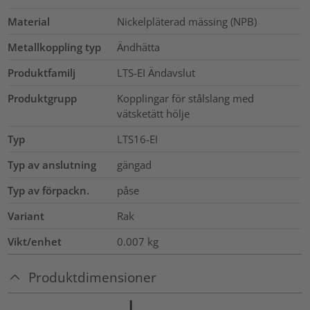
Material
Nickelpläterad mässing (NPB)
Metallkoppling typ
Ändhätta
Produktfamilj
LTS-EI Ändavslut
Produktgrupp
Kopplingar för stålslang med
vätsketätt hölje
Typ
LTS16-EI
Typ av anslutning
gängad
Typ av förpackn.
påse
Variant
Rak
Vikt/enhet
0.007
kg
Produktdimensioner