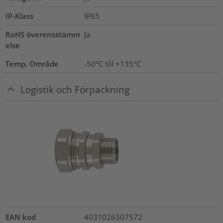
IP-Klass
IP65
RoHS överensstämm
Ja
else
Temp. Område
-50°C till +135°C
Logistik och Förpackning
EAN kod
4031026307572