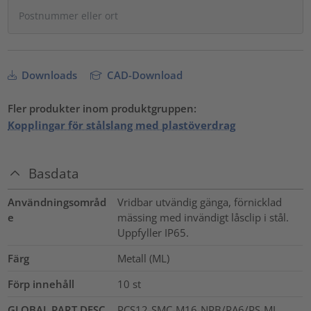
Downloads
CAD-Download
Fler produkter inom produktgruppen:
Kopplingar för stålslang med plastöverdrag
Basdata
Användningsområd
Vridbar utvändig gänga, förnicklad
e
mässing med invändigt låsclip i stål.
Uppfyller IP65.
Färg
Metall (ML)
Förp innehåll
10
st
GLOBAL PART DESC
PCS12-SMC-M16-NPB/PA6/PS-ML