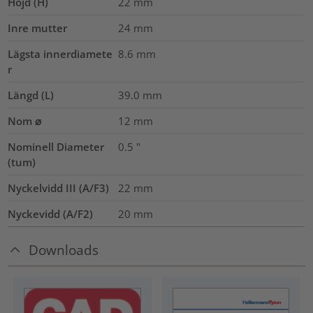
Höjd (H)
22
mm
Inre mutter
24
mm
Lägsta innerdiamete
8.6
mm
r
Längd (L)
39.0
mm
Nom ⌀
12
mm
Nominell Diameter
0.5
"
(tum)
Nyckelvidd III (A/F3)
22
mm
Nyckevidd (A/F2)
20
mm
Downloads