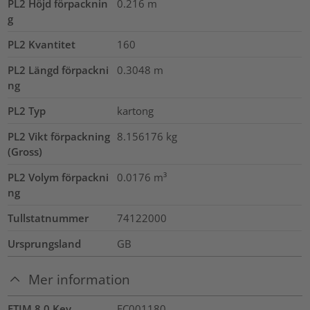
PL2 Höjd förpacknin
0.216
m
g
PL2 Kvantitet
160
PL2 Längd förpackni
0.3048
m
ng
PL2 Typ
kartong
PL2 Vikt förpackning
8.156176
kg
(Gross)
PL2 Volym förpackni
0.0176
m³
ng
Tullstatnummer
74122000
Ursprungsland
GB
Mer information
ETIM 8.0 Key
EC001180