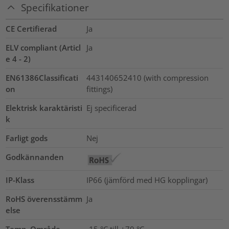
Specifikationer
CE Certifierad
Ja
ELV compliant (Articl
Ja
e 4 - 2)
EN61386Classificati
443140652410 (with compression
on
fittings)
Elektrisk karaktäristi
Ej specificerad
k
Farligt gods
Nej
Godkännanden
IP-Klass
IP66 (jämförd med HG kopplingar)
RoHS överensstämm
Ja
else
Temp. Område
-15 °C till +70 °C