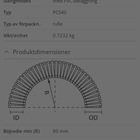
Slangmodell
med PVC-beläggning
Typ
PCS40
Typ av förpackn.
rulle
Vikt/enhet
0.7232
kg
Produktdimensioner
Böjradie min (R)
80
mm