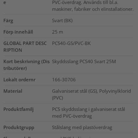
e
PVC-överdrag. Används till bl.a.
maskiner, fabriker och elinstallationer.
Färg
Svart (BK)
Förp innehåll
25
m
GLOBAL PART DESC
PCS40-GS/PVC-BK
RIPTION
Kort beskrivning (Dis
Skyddsslang PCS40 Svart 25M
tributörer)
Lokalt ordernr
166-30706
Material
Galvaniserat stål (GS), Polyvinylklorid
(PVC)
Produktfamilj
PCS skyddsslang i galvaniserat stål
med PVC-överdrag
Produktgrupp
Stålslang med plastöverdrag