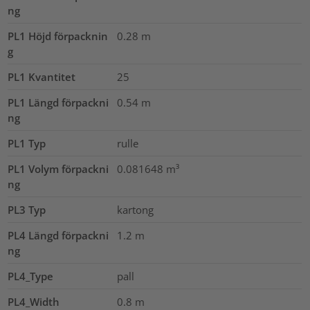
ng
PL1 Höjd förpacknin
0.28
m
g
PL1 Kvantitet
25
PL1 Längd förpackni
0.54
m
ng
PL1 Typ
rulle
PL1 Volym förpackni
0.081648
m³
ng
PL3 Typ
kartong
PL4 Längd förpackni
1.2
m
ng
PL4_Type
pall
PL4_Width
0.8
m