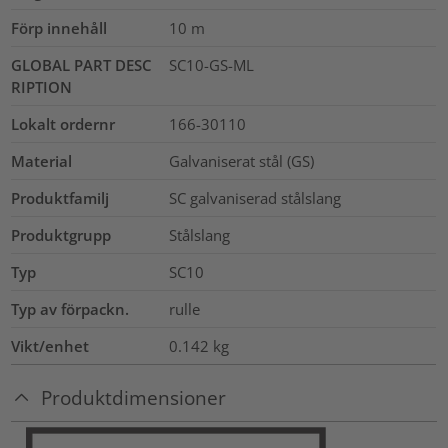
Förp innehåll
10
m
GLOBAL PART DESC
SC10-GS-ML
RIPTION
Lokalt ordernr
166-30110
Material
Galvaniserat stål (GS)
Produktfamilj
SC galvaniserad stålslang
Produktgrupp
Stålslang
Typ
SC10
Typ av förpackn.
rulle
Vikt/enhet
0.142
kg
Produktdimensioner