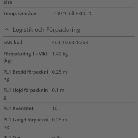
else
Temp. Område
-100 °C till +300 °C
Logistik och Förpackning
EAN kod
4031026328263
Förpackning 1 - Vikt
1.42
kg
(kg)
PL1 Bredd förpackni
0.25
m
ng
PL1 Höjd förpacknin
0.1
m
g
PL1 Kvantitet
10
PL1 Längd förpackni
0.25
m
ng
PL1 Typ
rulle