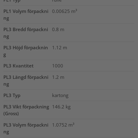
PL1 Volym förpackni
0.00625
m³
ng
PL3 Bredd förpackni
0.8
m
ng
PL3 Höjd förpacknin
1.12
m
g
PL3 Kvantitet
1000
PL3 Längd förpackni
1.2
m
ng
PL3 Typ
kartong
PL3 Vikt förpackning
146.2
kg
(Gross)
PL3 Volym förpackni
1.0752
m³
ng