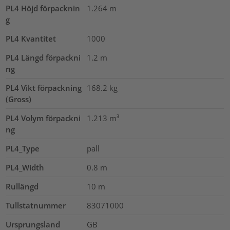
PL4 Höjd förpacknin
1.264
m
g
PL4 Kvantitet
1000
PL4 Längd förpackni
1.2
m
ng
PL4 Vikt förpackning
168.2
kg
(Gross)
PL4 Volym förpackni
1.213
m³
ng
PL4_Type
pall
PL4_Width
0.8
m
Rullängd
10
m
Tullstatnummer
83071000
Ursprungsland
GB