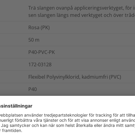
Trä slangen ovanpå appliceringsverktyget, för in
sen slangen längs med verktyget och över tråd
Rosa (PK)
50
m
P40-PVC-PK
172-03128
Flexibel Polyvinylklorid, kadmiumfri (PVC)
P40
rulle
ch Förpackning
Mer information