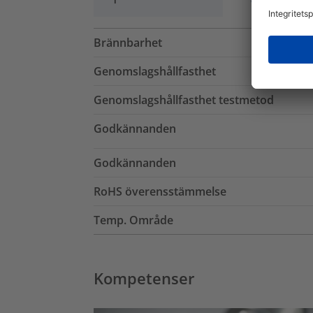
Brännbarhet
Genomslagshållfasthet
Genomslagshållfasthet testmetod
Godkännanden
Godkännanden
RoHS överensstämmelse
Temp. Område
Kompetenser