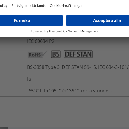
UL 94 V0 (1 mm)
57
kV/mm
IEC 60684 P2
BS-3858 Type 3, DEF STAN 59-15, IEC 684-3-101
Ja
-65°C till +105°C (+135°C korta stunder)