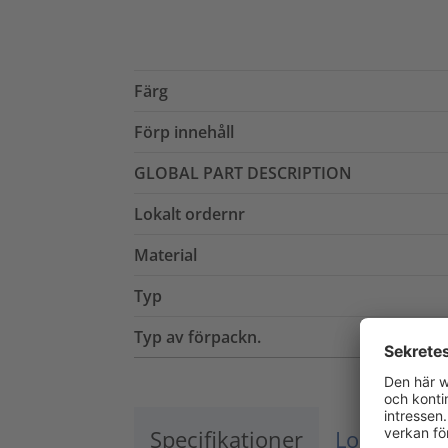
Färg
Förp innehåll
GLOBAL PART DESCRIPTION
Lokalt ordernr
Material
Typ
Typ av förpackn.
Specifikationer
Logistik o