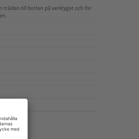
 tråden till botten på verktyget och för
en.