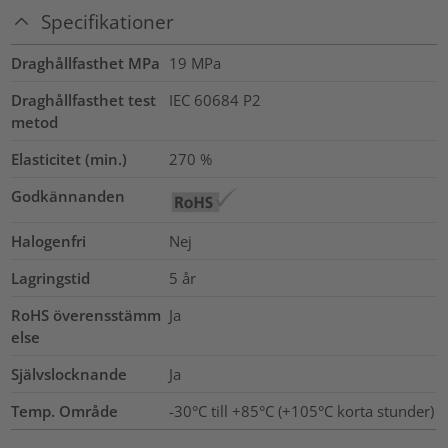
Specifikationer
Draghållfasthet MPa
19
MPa
Draghållfasthet test
IEC 60684 P2
metod
Elasticitet (min.)
270
%
Godkännanden
Halogenfri
Nej
Lagringstid
5 år
RoHS överensstämm
Ja
else
Självslocknande
Ja
Temp. Område
-30°C till +85°C (+105°C korta stunder)