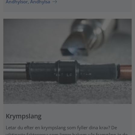
Ändhylsor, Ändhylsa
Krympslang
Letar du efter en krympslang som fyller dina krav? De
viktigaste faktorerna som ligger bakom vår framgång är de