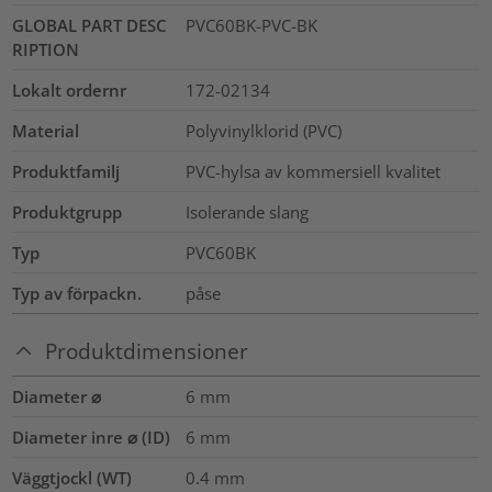
GLOBAL PART DESC
PVC60BK-PVC-BK
RIPTION
Lokalt ordernr
172-02134
Material
Polyvinylklorid (PVC)
Produktfamilj
PVC-hylsa av kommersiell kvalitet
Produktgrupp
Isolerande slang
Typ
PVC60BK
Typ av förpackn.
påse
Produktdimensioner
Diameter ⌀
6
mm
Diameter inre ⌀ (ID)
6
mm
Väggtjockl (WT)
0.4
mm