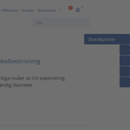
SE
0
Hållbarhet
Kontakt
Nyhetsbrev
Distributörer
ikelbeskrivning
d höga nivåer av UV-exponering.
vändig diameter