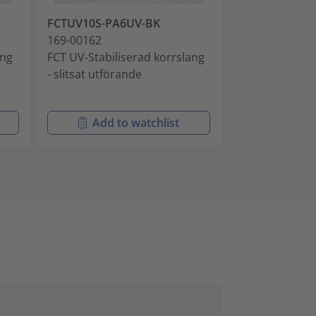
FCTUV10S-PA6UV-BK
FCTUV11S-PA
169-00162
169-00164
ang
FCT UV-Stabiliserad korrslang
FCT UV-stabili
- slitsat utförande
slitsat utföra
Add to watchlist
Add t