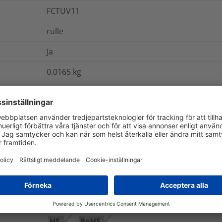
FCTUV11
rulle
Ja
0.0165
kg
ch Förpackning
Mer information
UL94 HB
Ja
Nej