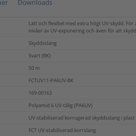
ner
Downloads
Lätt och flexibel med extra högt UV-skydd. För
nivåer av UV-exponering och även för att skyd
Skyddsslang
Svart (BK)
50
m
FCTUV11-PA6UV-BK
169-00163
Polyamid 6 UV-tålig (PA6UV)
UV-stabiliserad korrugerad skyddsslang i plast
FCT UV-stabiliserad korrslang