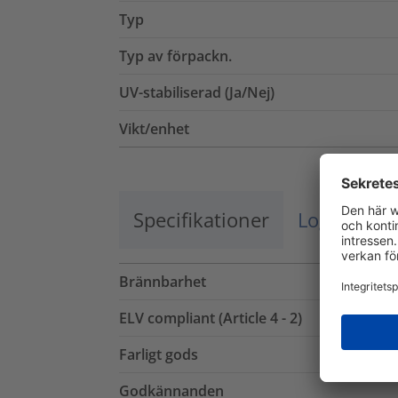
Typ
Typ av förpackn.
UV-stabiliserad (Ja/Nej)
Vikt/enhet
Specifikationer
Logistik o
Brännbarhet
ELV compliant (Article 4 - 2)
Farligt gods
Godkännanden