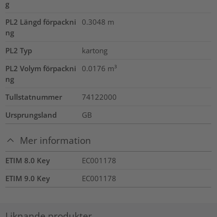
g
PL2 Längd förpackni
0.3048
m
ng
PL2 Typ
kartong
PL2 Volym förpackni
0.0176
m³
ng
Tullstatnummer
74122000
Ursprungsland
GB
Mer information
ETIM 8.0 Key
EC001178
ETIM 9.0 Key
EC001178
Liknande produkter