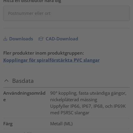
Hitta en distributör nära dig
Downloads
CAD-Download
Fler produkter inom produktgruppen:
Kopplingar för spiralförstärkta PVC slangar
Basdata
Användningsområd
90° koppling, fasta utvändiga gängor,
e
nickelpläterad mässing
Uppfyller IP66, IP67, IP68, och IP69K
med PSRSC slangar
Färg
Metall (ML)