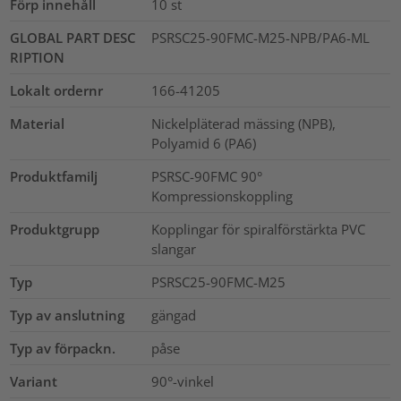
Förp innehåll
10
st
GLOBAL PART DESC
PSRSC25-90FMC-M25-NPB/PA6-ML
RIPTION
Lokalt ordernr
166-41205
Material
Nickelpläterad mässing (NPB),
Polyamid 6 (PA6)
Produktfamilj
PSRSC-90FMC 90°
Kompressionskoppling
Produktgrupp
Kopplingar för spiralförstärkta PVC
slangar
Typ
PSRSC25-90FMC-M25
Typ av anslutning
gängad
Typ av förpackn.
påse
Variant
90°-vinkel