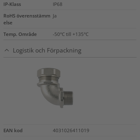
IP-Klass
IP68
RoHS överensstämm
Ja
else
Temp. Område
-50°C till +135°C
Logistik och Förpackning
EAN kod
4031026411019