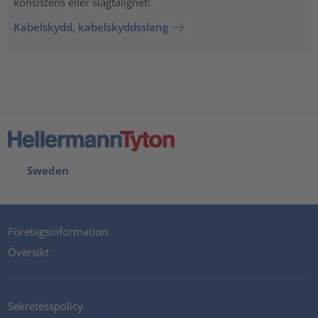
konsistens eller slagtålighet!
Kabelskydd, kabelskyddsslang
Sweden
Företagsinformation
Översikt
Sekretesspolicy