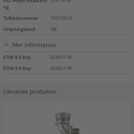
PL2 Volym förpackni
0.0176
m³
ng
Tullstatnummer
73072910
Ursprungsland
GB
Mer information
ETIM 8.0 Key
EC001178
ETIM 9.0 Key
EC001178
Liknande produkter