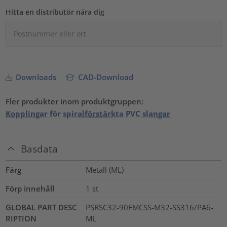
Hitta en distributör nära dig
Downloads
CAD-Download
Fler produkter inom produktgruppen:
Kopplingar för spiralförstärkta PVC slangar
Basdata
Färg
Metall (ML)
Förp innehåll
1
st
GLOBAL PART DESC
PSRSC32-90FMCSS-M32-SS316/PA6-
RIPTION
ML