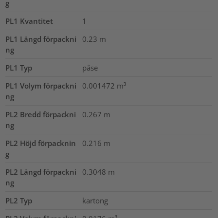
g
PL1 Kvantitet
1
PL1 Längd förpackni
0.23
m
ng
PL1 Typ
påse
PL1 Volym förpackni
0.001472
m³
ng
PL2 Bredd förpackni
0.267
m
ng
PL2 Höjd förpacknin
0.216
m
g
PL2 Längd förpackni
0.3048
m
ng
PL2 Typ
kartong