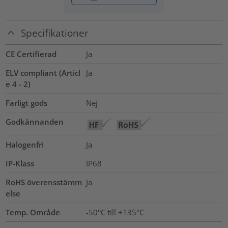
Specifikationer
CE Certifierad
Ja
ELV compliant (Articl
Ja
e 4 - 2)
Farligt gods
Nej
Godkännanden
Halogenfri
Ja
IP-Klass
IP68
RoHS överensstämm
Ja
else
Temp. Område
-50°C till +135°C