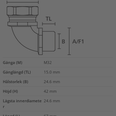
Gänga (M)
M32
Gänglängd (TL)
15.0
mm
Hålstorlek (B)
24.6
mm
Höjd (H)
42
mm
Lägsta innerdiamete
24.6
mm
r
Längd (L)
67
mm