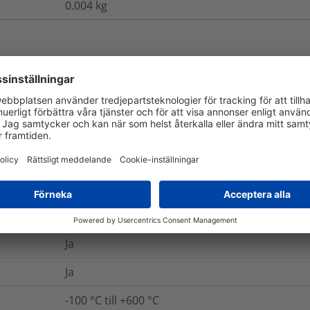
0.004
kg
ch Förpackning
Mer information
Ja
Ja
Nej
Ja
Ja
-100 °C till +600 °C