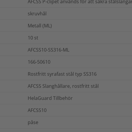
AFCSS P-clipet används för att säkra stålslangar
skruvhål
Metall (ML)
10
st
AFCSS10-SS316-ML
166-50610
Rostfritt syrafast stål typ SS316
AFCSS Slanghållare, rostfritt stål
HelaGuard Tillbehör
AFCSS10
påse