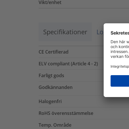
Vikt/enhet
Specifikationer
Logistik o
CE Certifierad
ELV compliant (Article 4 - 2)
Farligt gods
Godkännanden
Halogenfri
RoHS överensstämmelse
Temp. Område