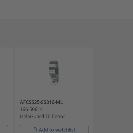
AFCSS25-SS316-ML
AFCSS32-SS31
166-50614
166-50615
HelaGuard Tillbehör
HelaGuard Til
Add to watchlist
Add t