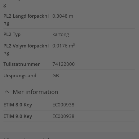
g
PL2 Längd förpackni
0.3048
m
ng
PL2 Typ
kartong
PL2 Volym förpackni
0.0176
m³
ng
Tullstatnummer
74122000
Ursprungsland
GB
Mer information
ETIM 8.0 Key
EC000938
ETIM 9.0 Key
EC000938