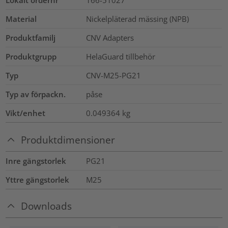
Lokalt ordernr
166-51027
Material
Nickelpläterad mässing (NPB)
Produktfamilj
CNV Adapters
Produktgrupp
HelaGuard tillbehör
Typ
CNV-M25-PG21
Typ av förpackn.
påse
Vikt/enhet
0.049364
kg
Produktdimensioner
Inre gängstorlek
PG21
Yttre gängstorlek
M25
Downloads