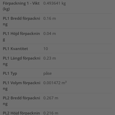
Förpackning 1 - Vikt
0.493641
kg
(kg)
PL1 Bredd förpackni
0.16
m
ng
PL1 Höjd förpacknin
0.04
m
g
PL1 Kvantitet
10
PL1 Längd förpackni
0.23
m
ng
PL1 Typ
påse
PL1 Volym förpackni
0.001472
m³
ng
PL2 Bredd förpackni
0.267
m
ng
PL2 Höjd förpacknin
0.216
m