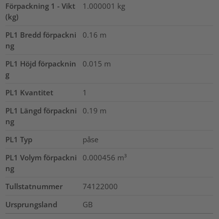
Förpackning 1 - Vikt
1.000001
kg
(kg)
PL1 Bredd förpackni
0.16
m
ng
PL1 Höjd förpacknin
0.015
m
g
PL1 Kvantitet
1
PL1 Längd förpackni
0.19
m
ng
PL1 Typ
påse
PL1 Volym förpackni
0.000456
m³
ng
Tullstatnummer
74122000
Ursprungsland
GB