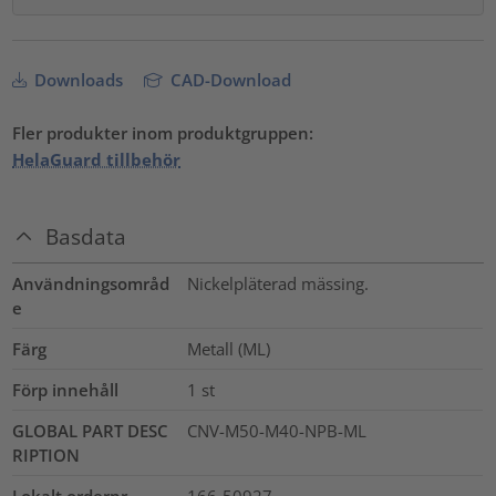
Downloads
CAD-Download
Fler produkter inom produktgruppen:
HelaGuard tillbehör
Basdata
Användningsområd
Nickelpläterad mässing.
e
Färg
Metall (ML)
Förp innehåll
1
st
GLOBAL PART DESC
CNV-M50-M40-NPB-ML
RIPTION
Lokalt ordernr
166-50927