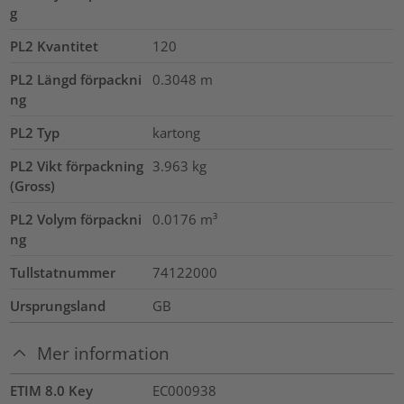
g
PL2 Kvantitet
120
PL2 Längd förpackni
0.3048
m
ng
PL2 Typ
kartong
PL2 Vikt förpackning
3.963
kg
(Gross)
PL2 Volym förpackni
0.0176
m³
ng
Tullstatnummer
74122000
Ursprungsland
GB
Mer information
ETIM 8.0 Key
EC000938