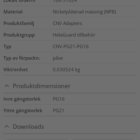
Lokalt ordernr
166-51024
Material
Nickelpläterad mässing (NPB)
Produktfamilj
CNV Adapters
Produktgrupp
HelaGuard tillbehör
Typ
CNV-PG21-PG16
Typ av förpackn.
påse
Vikt/enhet
0.030524
kg
Produktdimensioner
Inre gängstorlek
PG16
Yttre gängstorlek
PG21
Downloads