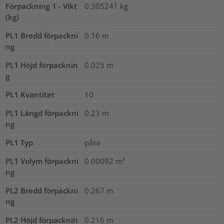
Förpackning 1 - Vikt
0.305241
kg
(kg)
PL1 Bredd förpackni
0.16
m
ng
PL1 Höjd förpacknin
0.025
m
g
PL1 Kvantitet
10
PL1 Längd förpackni
0.23
m
ng
PL1 Typ
påse
PL1 Volym förpackni
0.00092
m³
ng
PL2 Bredd förpackni
0.267
m
ng
PL2 Höjd förpacknin
0.216
m