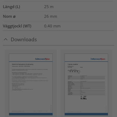
Längd (L)
25
m
Nom ⌀
26
mm
Väggtjockl (WT)
0.40
mm
Downloads