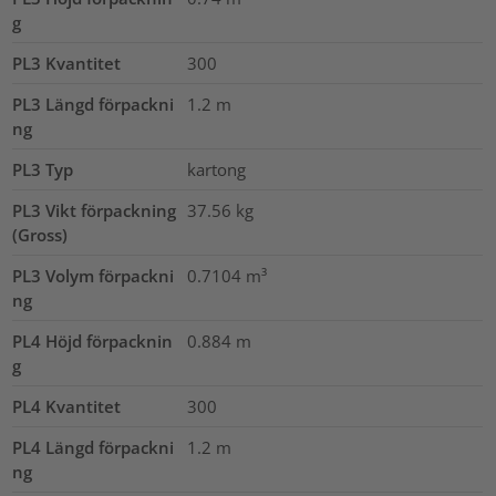
g
PL3 Kvantitet
300
PL3 Längd förpackni
1.2
m
ng
PL3 Typ
kartong
PL3 Vikt förpackning
37.56
kg
(Gross)
PL3 Volym förpackni
0.7104
m³
ng
PL4 Höjd förpacknin
0.884
m
g
PL4 Kvantitet
300
PL4 Längd förpackni
1.2
m
ng