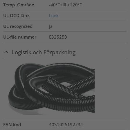
Temp. Område
-40°C till +120°C
UL OCD länk
Länk
UL recognized
Ja
UL-file nummer
E325250
Logistik och Förpackning
EAN kod
4031026192734