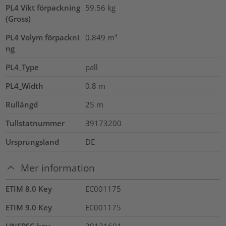
PL4 Vikt förpackning
59.56
kg
(Gross)
PL4 Volym förpackni
0.849
m³
ng
PL4_Type
pall
PL4_Width
0.8
m
Rullängd
25
m
Tullstatnummer
39173200
Ursprungsland
DE
Mer information
ETIM 8.0 Key
EC001175
ETIM 9.0 Key
EC001175