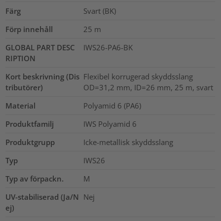
Färg
Svart (BK)
Förp innehåll
25
m
GLOBAL PART DESC
IWS26-PA6-BK
RIPTION
Kort beskrivning (Dis
Flexibel korrugerad skyddsslang
tributörer)
OD=31,2 mm, ID=26 mm, 25 m, svart
Material
Polyamid 6 (PA6)
Produktfamilj
IWS Polyamid 6
Produktgrupp
Icke-metallisk skyddsslang
Typ
IWS26
Typ av förpackn.
M
UV-stabiliserad (Ja/N
Nej
ej)