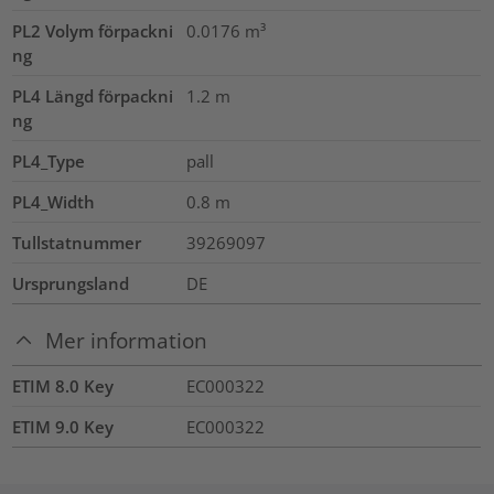
PL2 Volym förpackni
0.0176
m³
ng
PL4 Längd förpackni
1.2
m
ng
PL4_Type
pall
PL4_Width
0.8
m
Tullstatnummer
39269097
Ursprungsland
DE
Mer information
ETIM 8.0 Key
EC000322
ETIM 9.0 Key
EC000322