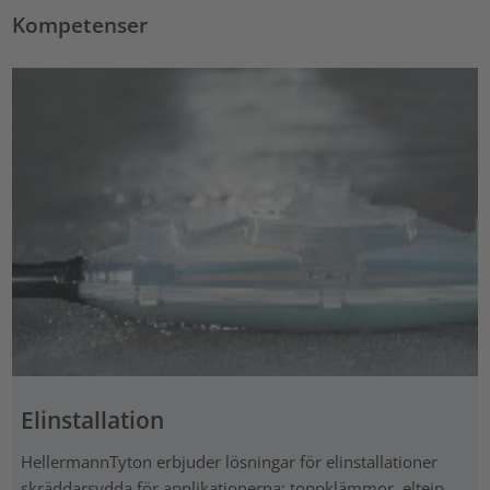
Kompetenser
Elinstallation
HellermannTyton erbjuder lösningar för elinstallationer
skräddarsydda för applikationerna: toppklämmor, eltejp,