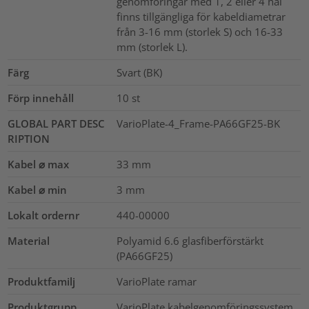
genomföringar med 1, 2 eller 4 hål
finns tillgängliga för kabeldiametrar
från 3-16 mm (storlek S) och 16-33
mm (storlek L).
Färg
Svart (BK)
Förp innehåll
10
st
GLOBAL PART DESC
VarioPlate-4_Frame-PA66GF25-BK
RIPTION
Kabel ⌀ max
33
mm
Kabel ⌀ min
3
mm
Lokalt ordernr
440-00000
Material
Polyamid 6.6 glasfiberförstärkt
(PA66GF25)
Produktfamilj
VarioPlate ramar
Produktgrupp
VarioPlate kabelgenomföringssystem