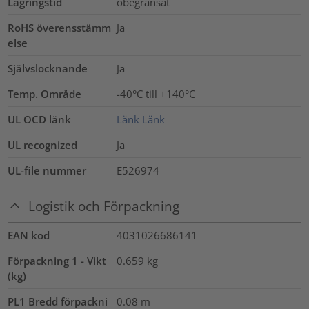
Lagringstid
obegränsat
RoHS överensstämm
Ja
else
Självslocknande
Ja
Temp. Område
-40°C till +140°C
UL OCD länk
Länk
Länk
UL recognized
Ja
UL-file nummer
E526974
Logistik och Förpackning
EAN kod
4031026686141
Förpackning 1 - Vikt
0.659
kg
(kg)
PL1 Bredd förpackni
0.08
m