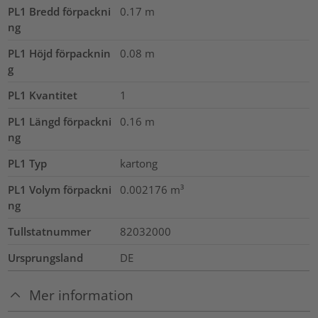
PL1 Bredd förpackni
0.17
m
ng
PL1 Höjd förpacknin
0.08
m
g
PL1 Kvantitet
1
PL1 Längd förpackni
0.16
m
ng
PL1 Typ
kartong
PL1 Volym förpackni
0.002176
m³
ng
Tullstatnummer
82032000
Ursprungsland
DE
Mer information