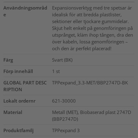
Användningsområd
Expansionsverktyg med tre spetsar är
e
idealisk för att bredda plastlister,
sektioner eller tjockare gummidelar.
Skjut helt enkelt på genomföringen på
utsprånget, kläm ihop tången, dra den
över kabeln, lossa genomföringen –
och den är perfekt placerad!
Färg
Svart (BK)
Förp innehåll
1
st
GLOBAL PART DESC
TPPexpand_3.3-MET/BBP2747D-BK
RIPTION
Lokalt ordernr
621-30000
Material
Metall (MET), Biobaserad plast 2747D
(BBP2747D)
Produktfamilj
TPPexpand 3