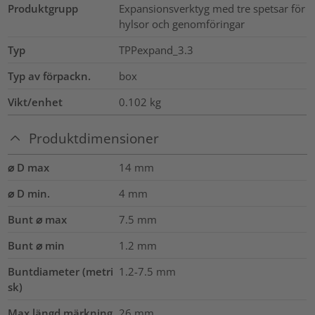
Produktgrupp
Expansionsverktyg med tre spetsar för
hylsor och genomföringar
Typ
TPPexpand_3.3
Typ av förpackn.
box
Vikt/enhet
0.102
kg
Produktdimensioner
⌀ D max
14
mm
⌀ D min.
4
mm
Bunt ⌀ max
7.5
mm
Bunt ⌀ min
1.2
mm
Buntdiameter (metri
1.2-7.5
mm
sk)
Max längd märkning
26
mm