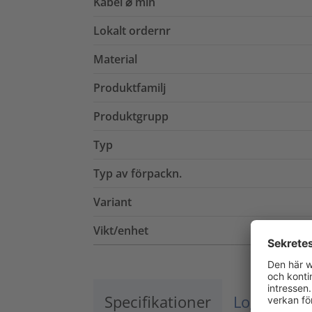
Kabel ⌀ min
Lokalt ordernr
Material
Produktfamilj
Produktgrupp
Typ
Typ av förpackn.
Variant
Vikt/enhet
Specifikationer
Logistik o