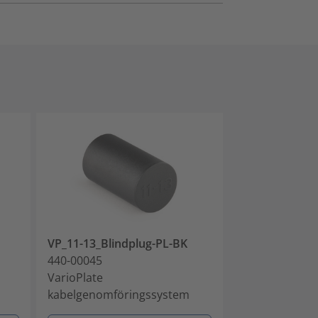
VP_11-13_Blindplug-PL-BK
VP_13-15_Blin
440-00045
440-00046
VarioPlate
VarioPlate
kabelgenomföringssystem
kabelgenomfö