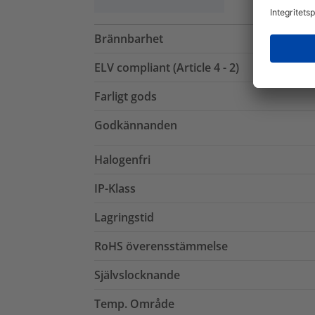
Brännbarhet
ELV compliant (Article 4 - 2)
Farligt gods
Godkännanden
Halogenfri
IP-Klass
Lagringstid
RoHS överensstämmelse
Självslocknande
Temp. Område