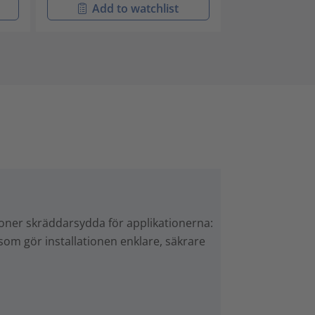
Add to watchlist
Add t
ioner skräddarsydda för applikationerna:
om gör installationen enklare, säkrare