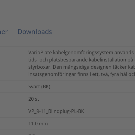
ner
Downloads
VarioPlate kabelgenomföringssystem används 
tids- och platsbesparande kabelinstallation på
styrboxar. Den mångsidiga designen täcker kab
Insatsgenomföringar finns i ett, två, fyra hål o
Svart (BK)
20
st
VP_9-11_Blindplug-PL-BK
11.0
mm