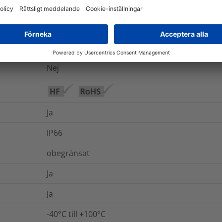
UL94 V0
Ja
Nej
Ja
IP66
obegränsat
Ja
Ja
-40°C till +100°C