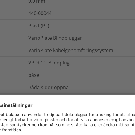
9.0
mm
440-00044
Plast (PL)
VarioPlate Blindpluggar
VarioPlate kabelgenomföringssystem
VP_9-11_Blindplug
påse
Båda sidor öppna
0.001
kg
ch Förpackning
Mer information