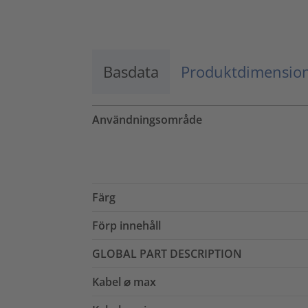
Godkänn
powered by
Usercentrics Consent
Management Platform
Basdata
Produktdimensio
Användningsområde
Färg
Förp innehåll
GLOBAL PART DESCRIPTION
Kabel ⌀ max