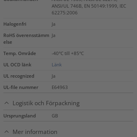
ANSI/UL 746B, EN 50149:1999, IEC
62275:2006
Halogenfri
Ja
RoHS överensstämm
Ja
else
Temp. Område
-40°C till +85°C
UL OCD länk
Länk
UL recognized
Ja
UL-file nummer
E64963
Logistik och Förpackning
Ursprungsland
GB
Mer information