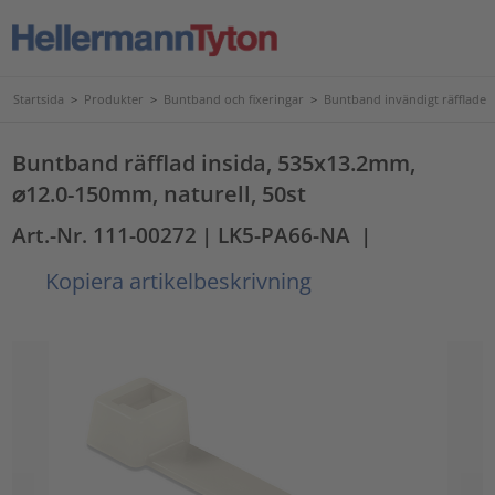
Startsida
>
Produkter
>
Buntband och fixeringar
>
Buntband invändigt räfflade
Buntband räfflad insida, 535x13.2mm,
⌀12.0-150mm, naturell, 50st
Art.-Nr. 111-00272
| LK5-PA66-NA
|
Kopiera artikelbeskrivning