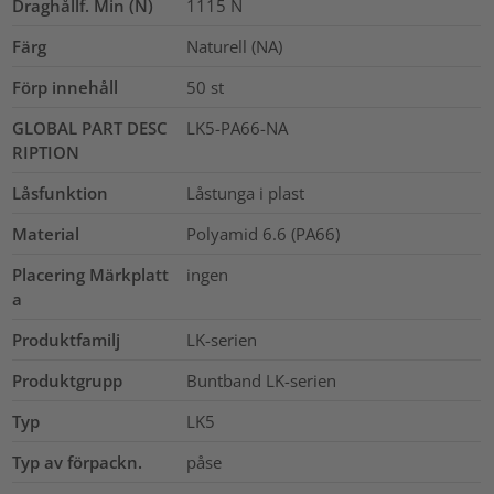
Draghållf. Min (N)
1115
N
Färg
Naturell (NA)
Förp innehåll
50
st
GLOBAL PART DESC
LK5-PA66-NA
RIPTION
Låsfunktion
Låstunga i plast
Material
Polyamid 6.6 (PA66)
Placering Märkplatt
ingen
a
Produktfamilj
LK-serien
Produktgrupp
Buntband LK-serien
Typ
LK5
Typ av förpackn.
påse