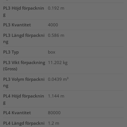
PL3 Höjd förpacknin
0.192
m
g
PL3 Kvantitet
4000
PL3 Längd förpackni
0.586
m
ng
PL3 Typ
box
PL3 Vikt förpackning
11.202
kg
(Gross)
PL3 Volym förpackni
0.0439
m³
ng
PL4 Höjd förpacknin
1.144
m
g
PL4 Kvantitet
80000
PL4 Längd förpackni
1.2
m