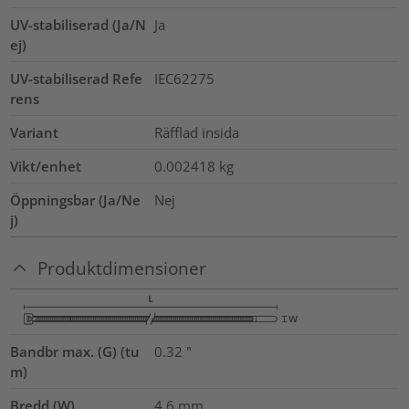
UV-stabiliserad (Ja/N
Ja
ej)
UV-stabiliserad Refe
IEC62275
rens
Variant
Räfflad insida
Vikt/enhet
0.002418
kg
Öppningsbar (Ja/Ne
Nej
j)
Produktdimensioner
Bandbr max. (G) (tu
0.32
"
m)
Bredd (W)
4.6
mm