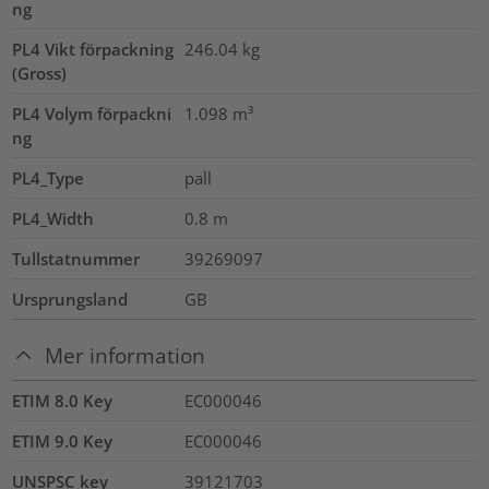
ng
PL4 Vikt förpackning
246.04
kg
(Gross)
PL4 Volym förpackni
1.098
m³
ng
PL4_Type
pall
PL4_Width
0.8
m
Tullstatnummer
39269097
Ursprungsland
GB
Mer information
ETIM 8.0 Key
EC000046
ETIM 9.0 Key
EC000046
UNSPSC key
39121703