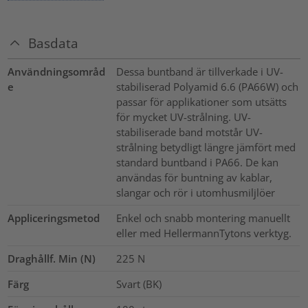
Basdata
Användningsområd
Dessa buntband är tillverkade i UV-
e
stabiliserad Polyamid 6.6 (PA66W) och
passar för applikationer som utsätts
för mycket UV-strålning. UV-
stabiliserade band motstår UV-
strålning betydligt längre jämfört med
standard buntband i PA66. De kan
användas för buntning av kablar,
slangar och rör i utomhusmiljlöer
Appliceringsmetod
Enkel och snabb montering manuellt
eller med HellermannTytons verktyg.
Draghållf. Min (N)
225
N
Färg
Svart (BK)