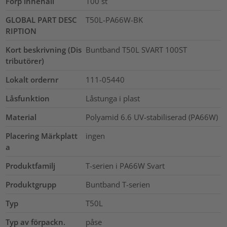
Förp innehåll
100
st
GLOBAL PART DESC
T50L-PA66W-BK
RIPTION
Kort beskrivning (Dis
Buntband T50L SVART 100ST
tributörer)
Lokalt ordernr
111-05440
Låsfunktion
Låstunga i plast
Material
Polyamid 6.6 UV-stabiliserad (PA66W)
Placering Märkplatt
ingen
a
Produktfamilj
T-serien i PA66W Svart
Produktgrupp
Buntband T-serien
Typ
T50L
Typ av förpackn.
påse