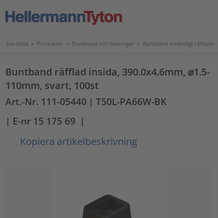
Startsida
>
Produkter
>
Buntband och fixeringar
>
Buntband invändigt räfflade
Buntband räfflad insida, 390.0x4.6mm, ⌀1.5-
110mm, svart, 100st
Art.-Nr. 111-05440
| T50L-PA66W-BK
| E-nr 15 175 69
|
Kopiera artikelbeskrivning