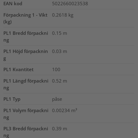
EAN kod
5022660023538
Förpackning 1 - Vikt
0.2618
kg
(kg)
PL1 Bredd förpackni
0.15
m
ng
PL1 Höjd förpacknin
0.03
m
g
PL1 Kvantitet
100
PL1 Längd förpackni
0.52
m
ng
PL1 Typ
påse
PL1 Volym förpackni
0.00234
m³
ng
PL3 Bredd förpackni
0.39
m
ng