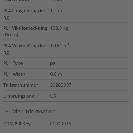
PL4 Längd förpackni
1.2
m
ng
PL4 Vikt förpackning
138.8
kg
(Gross)
PL4 Volym förpackni
1.161
m³
ng
PL4_Type
pall
PL4_Width
0.8
m
Tullstatnummer
39269097
Ursprungsland
US
Mer information
ETIM 8.0 Key
EC000046