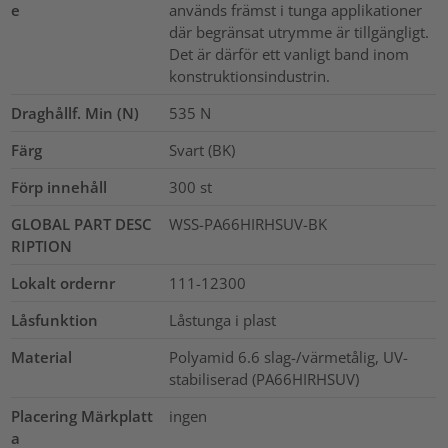
e
används främst i tunga applikationer
där begränsat utrymme är tillgängligt.
Det är därför ett vanligt band inom
konstruktionsindustrin.
Draghållf. Min (N)
535
N
Färg
Svart (BK)
Förp innehåll
300
st
GLOBAL PART DESC
WSS-PA66HIRHSUV-BK
RIPTION
Lokalt ordernr
111-12300
Låsfunktion
Låstunga i plast
Material
Polyamid 6.6 slag-/värmetålig, UV-
stabiliserad (PA66HIRHSUV)
Placering Märkplatt
ingen
a