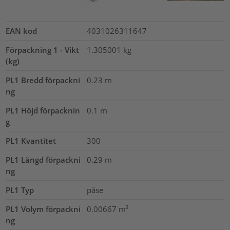
EAN kod
4031026311647
Förpackning 1 - Vikt
1.305001
kg
(kg)
PL1 Bredd förpackni
0.23
m
ng
PL1 Höjd förpacknin
0.1
m
g
PL1 Kvantitet
300
PL1 Längd förpackni
0.29
m
ng
PL1 Typ
påse
PL1 Volym förpackni
0.00667
m³
ng