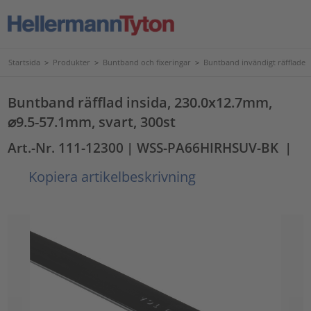
Startsida
>
Produkter
>
Buntband och fixeringar
>
Buntband invändigt räfflade
Buntband räfflad insida, 230.0x12.7mm,
⌀9.5-57.1mm, svart, 300st
Art.-Nr. 111-12300
| WSS-PA66HIRHSUV-BK
|
Kopiera artikelbeskrivning