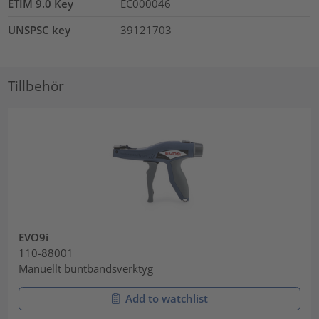
ETIM 9.0 Key
EC000046
UNSPSC key
39121703
Tillbehör
EVO9i
110-88001
Manuellt buntbandsverktyg
Add to watchlist