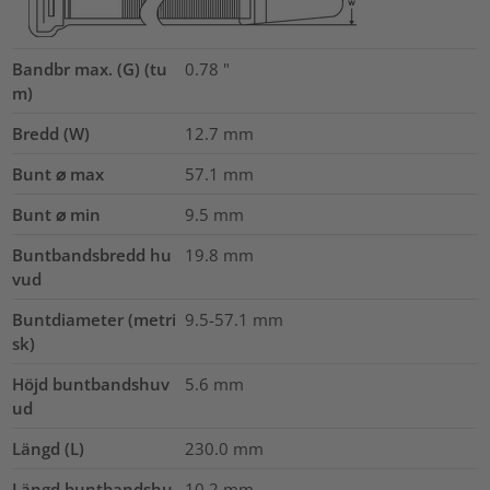
Bandbr max. (G) (tu
0.78
"
m)
Bredd (W)
12.7
mm
Bunt ⌀ max
57.1
mm
Bunt ⌀ min
9.5
mm
Buntbandsbredd hu
19.8
mm
vud
Buntdiameter (metri
9.5-57.1
mm
sk)
Höjd buntbandshuv
5.6
mm
ud
Längd (L)
230.0
mm
Längd buntbandshu
10.2
mm