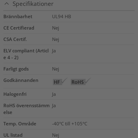
Specifikationer
Brännbarhet
UL94 HB
CE Certifierad
Nej
CSA Certif.
Nej
ELV compliant (Articl
Ja
e 4 - 2)
Farligt gods
Nej
Godkännanden
Halogenfri
Ja
RoHS överensstämm
Ja
else
Temp. Område
-40°C till +105°C
UL listad
Nej