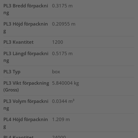
PL3 Bredd förpackni
0.3175
m
ng
PL3 Höjd förpacknin
0.20955
m
g
PL3 Kvantitet
1200
PL3 Längd förpackni
0.5175
m
ng
PL3 Typ
box
PL3 Vikt förpackning
5.840004
kg
(Gross)
PL3 Volym förpackni
0.0344
m³
ng
PL4 Höjd förpacknin
1.209
m
g
PL4 Kvantitet
24000