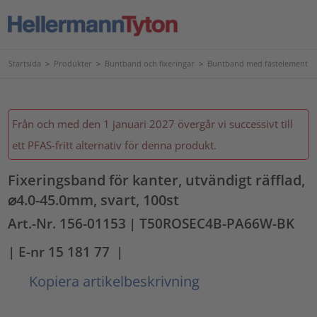
Startsida
>
Produkter
>
Buntband och fixeringar
>
Buntband med fästelement
Från och med den 1 januari 2027 övergår vi successivt till
ett PFAS-fritt alternativ för denna produkt.
Fixeringsband för kanter, utvändigt räfflad,
⌀4.0-45.0mm, svart, 100st
Art.-Nr. 156-01153
| T50ROSEC4B-PA66W-BK
| E-nr 15 181 77
|
Kopiera artikelbeskrivning