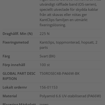
utvändigt räfflade band (OS-serien),
speciellt utveclade för skydda kablar
från att skavas eller nötas ger
KantClips familjen en utmärkt
fixeringslösning.
Draghållf. Min (N)
225
N
Fixeringsmetod
Kantclips, toppmonterad, hopsatt, 2
parts
Färg
Svart (BK)
Förp innehåll
100
st
GLOBAL PART DESC
T50ROSEC4B-PA66W-BK
RIPTION
Lokalt ordernr
156-01153
Material
Polyamid 6.6 UV-stabiliserad (PA66W)
Placering Märkplatt
ingen