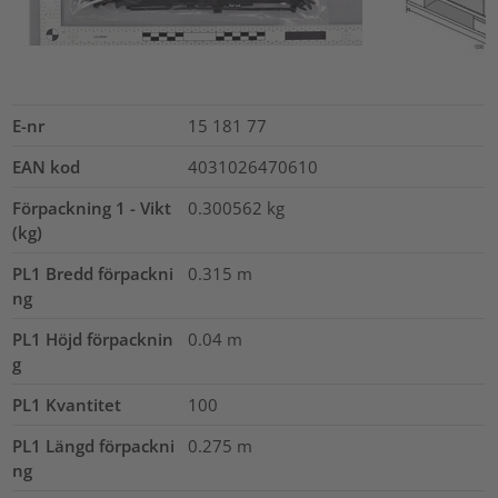
E-nr
15 181 77
EAN kod
4031026470610
Förpackning 1 - Vikt
0.300562
kg
(kg)
PL1 Bredd förpackni
0.315
m
ng
PL1 Höjd förpacknin
0.04
m
g
PL1 Kvantitet
100
PL1 Längd förpackni
0.275
m
ng