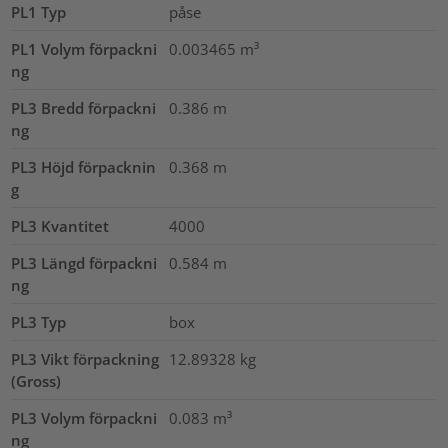
PL1 Typ
påse
PL1 Volym förpackni
0.003465
m³
ng
PL3 Bredd förpackni
0.386
m
ng
PL3 Höjd förpacknin
0.368
m
g
PL3 Kvantitet
4000
PL3 Längd förpackni
0.584
m
ng
PL3 Typ
box
PL3 Vikt förpackning
12.89328
kg
(Gross)
PL3 Volym förpackni
0.083
m³
ng