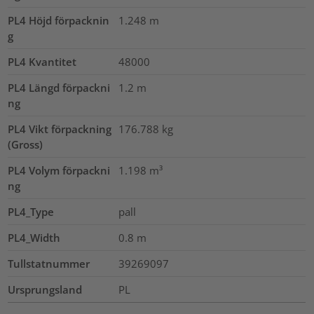
PL4 Höjd förpacknin
1.248
m
g
PL4 Kvantitet
48000
PL4 Längd förpackni
1.2
m
ng
PL4 Vikt förpackning
176.788
kg
(Gross)
PL4 Volym förpackni
1.198
m³
ng
PL4_Type
pall
PL4_Width
0.8
m
Tullstatnummer
39269097
Ursprungsland
PL