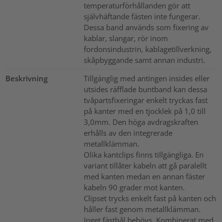
temperaturförhållanden gör att
självhäftande fästen inte fungerar.
Dessa band används som fixering av
kablar, slangar, rör inom
fordonsindustrin, kablagetillverkning,
skåpbyggande samt annan industri.
Beskrivning
Tillgänglig med antingen insides eller
utsides räfflade buntband kan dessa
tvåpartsfixeringar enkelt tryckas fast
på kanter med en tjocklek på 1,0 till
3,0mm. Den höga avdragskraften
erhålls av den integrerade
metallklämman.
Olika kantclips finns tillgängliga. En
variant tillåter kabeln att gå paralellt
med kanten medan en annan fäster
kabeln 90 grader mot kanten.
Clipset trycks enkelt fast på kanten och
håller fast genom metallklämman.
Inget fästhål behövs. Kombinerat med