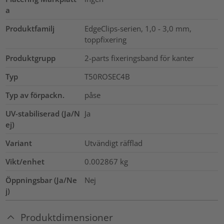
a
Produktfamilj
EdgeClips-serien, 1,0 - 3,0 mm,
toppfixering
Produktgrupp
2-parts fixeringsband för kanter
Typ
T50ROSEC4B
Typ av förpackn.
påse
UV-stabiliserad (Ja/N
Ja
ej)
Variant
Utvändigt räfflad
Vikt/enhet
0.002867
kg
Öppningsbar (Ja/Ne
Nej
j)
Produktdimensioner