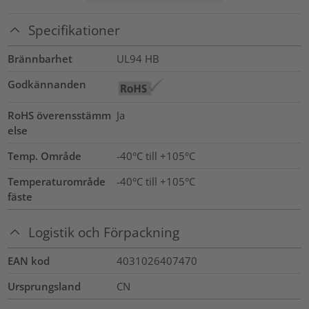
Specifikationer
Brännbarhet
UL94 HB
Godkännanden
RoHS överensstämm
Ja
else
Temp. Område
-40°C till +105°C
Temperaturområde
-40°C till +105°C
fäste
Logistik och Förpackning
EAN kod
4031026407470
Ursprungsland
CN