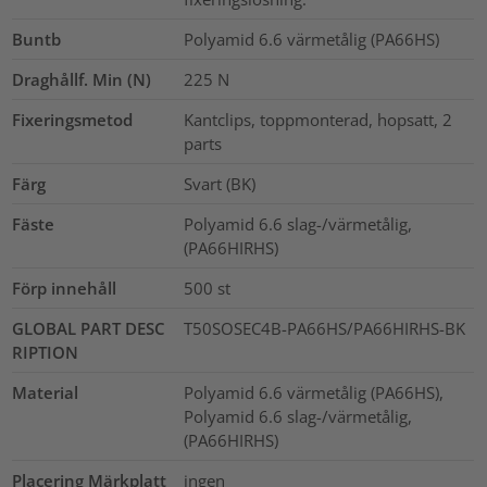
Buntb
Polyamid 6.6 värmetålig (PA66HS)
Draghållf. Min (N)
225
N
Fixeringsmetod
Kantclips, toppmonterad, hopsatt, 2
parts
Färg
Svart (BK)
Fäste
Polyamid 6.6 slag-/värmetålig,
(PA66HIRHS)
Förp innehåll
500
st
GLOBAL PART DESC
T50SOSEC4B-PA66HS/PA66HIRHS-BK
RIPTION
Material
Polyamid 6.6 värmetålig (PA66HS),
Polyamid 6.6 slag-/värmetålig,
(PA66HIRHS)
Placering Märkplatt
ingen