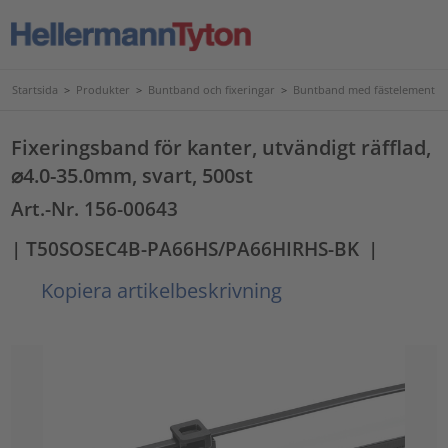
Startsida
>
Produkter
>
Buntband och fixeringar
>
Buntband med fästelement
Fixeringsband för kanter, utvändigt räfflad,
⌀4.0-35.0mm, svart, 500st
Art.-Nr. 156-00643
| T50SOSEC4B-PA66HS/PA66HIRHS-BK
|
Kopiera artikelbeskrivning