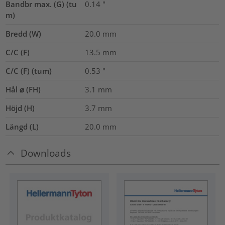
Bandbr max. (G) (tu
0.14
"
m)
Bredd (W)
20.0
mm
C/C (F)
13.5
mm
C/C (F) (tum)
0.53
"
Hål ⌀ (FH)
3.1 mm
Höjd (H)
3.7
mm
Längd (L)
20.0
mm
Downloads