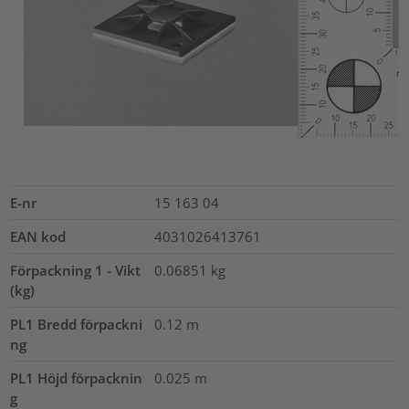
E-nr
15 163 04
EAN kod
4031026413761
Förpackning 1 - Vikt
0.06851
kg
(kg)
PL1 Bredd förpackni
0.12
m
ng
PL1 Höjd förpacknin
0.025
m
g