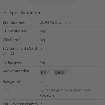
Specifikationer
Brännbarhet
UL 94 V2 (utan lim)
CE Certifierad
Nej
CSA Certif.
Nej
ELV compliant (Articl
Ja
e 4 - 2)
Farligt gods
Nej
Godkännanden
Halogenfri
Ja
Lim
Syntetiskt gummi på skummad
Polyetylen
RoHS överensstämm
Ja