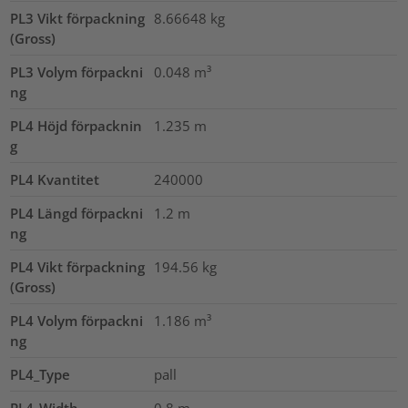
PL3 Vikt förpackning
8.66648
kg
(Gross)
PL3 Volym förpackni
0.048
m³
ng
PL4 Höjd förpacknin
1.235
m
g
PL4 Kvantitet
240000
PL4 Längd förpackni
1.2
m
ng
PL4 Vikt förpackning
194.56
kg
(Gross)
PL4 Volym förpackni
1.186
m³
ng
PL4_Type
pall