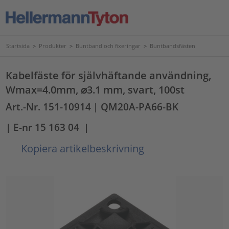
Startsida
>
Produkter
>
Buntband och fixeringar
>
Buntbandsfästen
Kabelfäste för självhäftande användning,
Wmax=4.0mm, ⌀3.1 mm, svart, 100st
Art.-Nr. 151-10914
| QM20A-PA66-BK
| E-nr 15 163 04
|
Kopiera artikelbeskrivning