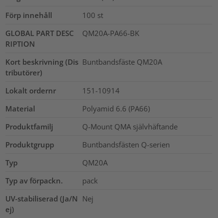
Förp innehåll
100
st
GLOBAL PART DESC
QM20A-PA66-BK
RIPTION
Kort beskrivning (Dis
Buntbandsfäste QM20A
tributörer)
Lokalt ordernr
151-10914
Material
Polyamid 6.6 (PA66)
Produktfamilj
Q-Mount QMA självhäftande
Produktgrupp
Buntbandsfästen Q-serien
Typ
QM20A
Typ av förpackn.
pack
UV-stabiliserad (Ja/N
Nej
ej)