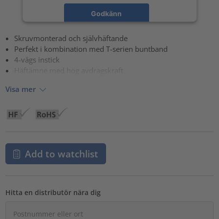
Godkänn
powered by
Usercentrics Consent Management Platform
Skruvmonterad och självhäftande
Perfekt i kombination med T-serien buntband
4-vägs instick
Häftämne med hög avdragskraft
Visa mer
Add to watchlist
Hitta en distributör nära dig