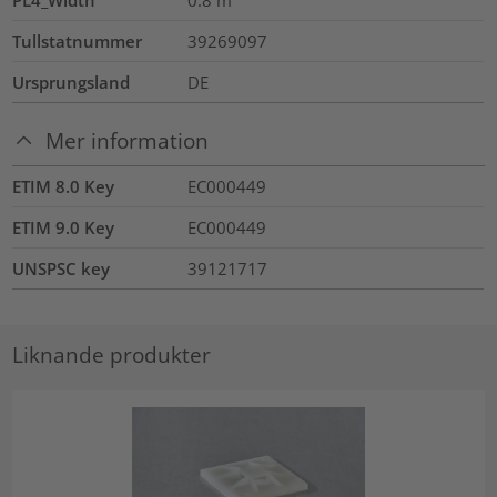
PL4_Width
0.8
m
Tullstatnummer
39269097
Ursprungsland
DE
Mer information
ETIM 8.0 Key
EC000449
ETIM 9.0 Key
EC000449
UNSPSC key
39121717
Liknande produkter