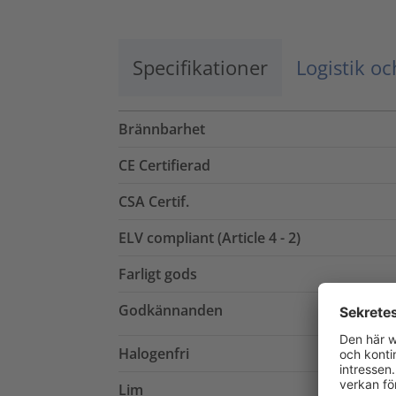
Specifikationer
Logistik o
Brännbarhet
CE Certifierad
CSA Certif.
ELV compliant (Article 4 - 2)
Farligt gods
Godkännanden
Halogenfri
Lim