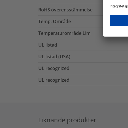
RoHS överensstämmelse
Temp. Område
Temperaturområde Lim
UL listad
UL listad (USA)
UL recognized
UL recognized
Liknande produkter