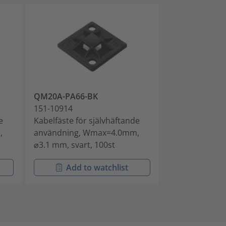
QM20A-PA66-BK
QM30A-PA66-
151-10914
151-10915
e
Kabelfäste för självhäftande
Kabelfäste för
,
användning, Wmax=4.0mm,
användning, 
⌀3.1 mm, svart, 100st
⌀4.1 mm, svart
Add to watchlist
Add t