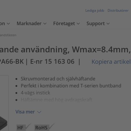
Lediga jobb
Distributörer
on
Marknader
Företaget
Support
andsfästen
äftande användning, Wmax=8.4mm, 
PA66-BK
| E-nr 15 163 06
|
Kopiera artike
Skruvmonterad och självhäftande
Perfekt i kombination med T-serien buntband
4-vägs instick
Häftämne med hög avdragskraft
Visa mer