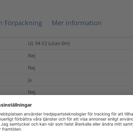
ch Förpackning
Mer information
UL 94 V2 (utan lim)
Nej
Nej
Ja
Nej
Ja
Syntetiskt gummi på skummad Polyetylen