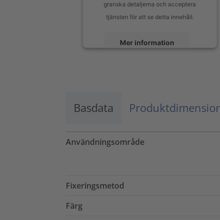
granska detaljerna och acceptera
tjänsten för att se detta innehåll.
Mer information
Godkänn
powered by
Usercentrics Consent
Management Platform
Basdata
Produktdimensio
Användningsområde
Fixeringsmetod
Färg