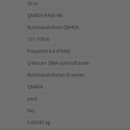
50
st
QM40A-PA66-BK
Buntbandsfäste QM40A
151-10916
Polyamid 6.6 (PA66)
Q-Mount QMA självhäftande
Buntbandsfästen Q-serien
QM40A
pack
Nej
0.00345
kg