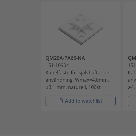
QM20A-PA66-NA
QM
151-10904
151
Kabelfäste för självhäftande
Kab
användning, Wmax=4.0mm,
an
⌀3.1 mm, naturell, 100st
⌀4.
Add to watchlist