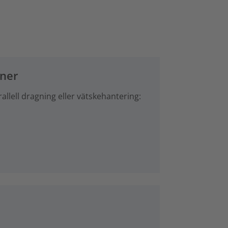
oner
rallell dragning eller vätskehantering: