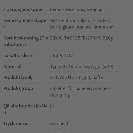
Huvudegenskaper
kemisk resistans, avtagbar
Kemiska egenskape
Resistent mot olja och vatten,
r
borttagbara utan att lämna spår.
Kort beskrivning (Dis
Etikett TAG125FB-270-YE 220p
tributörer)
Lokalt ordernr
598-92527
Material
Typ 270, bomullsväv, gul (270)
Produktfamilj
HELASIGN 270 (gul), häfte
Produktgrupp
Etiketter för paneler, manuell
märkning
Självhäftande (Ja/Ne
Ja
j)
Tryckmetod
manuellt