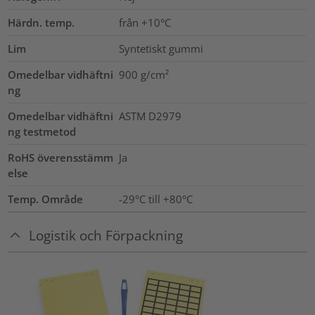
Härdn. temp.
från +10°C
Lim
Syntetiskt gummi
Omedelbar vidhäftni
900
g/cm²
ng
Omedelbar vidhäftni
ASTM D2979
ng testmetod
RoHS överensstämm
Ja
else
Temp. Område
-29°C till +80°C
Logistik och Förpackning