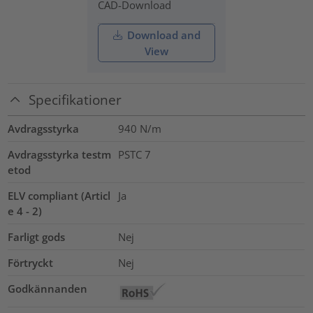
CAD-Download
Download and
View
Specifikationer
Avdragsstyrka
940 N/m
Avdragsstyrka testm
PSTC 7
etod
ELV compliant (Articl
Ja
e 4 - 2)
Farligt gods
Nej
Förtryckt
Nej
Godkännanden