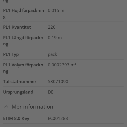
PL1 Höjd förpacknin
0.015
m
g
PL1 Kvantitet
220
PL1 Längd förpackni
0.19
m
ng
PL1 Typ
pack
PL1 Volym förpackni
0.0002793
m³
ng
Tullstatnummer
58071090
Ursprungsland
DE
Mer information
ETIM 8.0 Key
EC001288