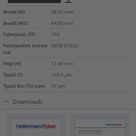
Bredd (W)
38.00
mm
Bredd (W2)
84.00
mm
Folietjockl. (TF)
150
Folietjocklek testme
ASTM D3652
tod
Höjd (H)
11.00
mm
Tjockl (T)
150.0
µm
Tjockl lim (TA) nom.
37
µm
Downloads