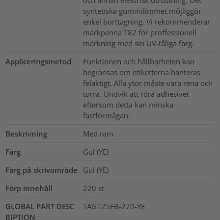
syntetiska gummilimmet möjliggör
enkel borttagning. Vi rekommenderar
märkpenna T82 för proffessionell
märkning med sin UV-tåliga färg.
Appliceringsmetod
Funktionen och hållbarheten kan
begränsas om etiketterna hanteras
felaktigt. Alla ytor måste vara rena och
torra. Undvik att röra adhesivet
eftersom detta kan minska
fästförmågan.
Beskrivning
Med ram
Färg
Gul (YE)
Färg på skrivområde
Gul (YE)
Förp innehåll
220
st
GLOBAL PART DESC
TAG125FB-270-YE
RIPTION