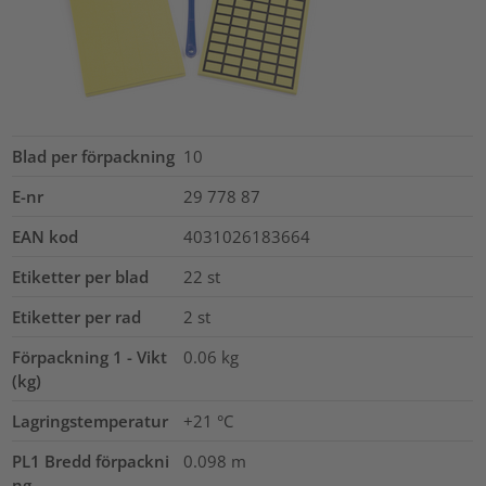
Blad per förpackning
10
E-nr
29 778 87
EAN kod
4031026183664
Etiketter per blad
22
st
Etiketter per rad
2
st
Förpackning 1 - Vikt
0.06
kg
(kg)
Lagringstemperatur
+21 °C
PL1 Bredd förpackni
0.098
m
ng