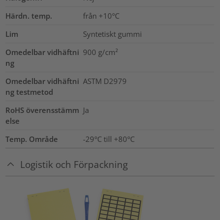
Härdn. temp.
från +10°C
Lim
Syntetiskt gummi
Omedelbar vidhäftni
900
g/cm²
ng
Omedelbar vidhäftni
ASTM D2979
ng testmetod
RoHS överensstämm
Ja
else
Temp. Område
-29°C till +80°C
Logistik och Förpackning