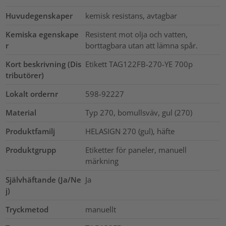
Huvudegenskaper
kemisk resistans, avtagbar
Kemiska egenskape
Resistent mot olja och vatten,
r
borttagbara utan att lämna spår.
Kort beskrivning (Dis
Etikett TAG122FB-270-YE 700p
tributörer)
Lokalt ordernr
598-92227
Material
Typ 270, bomullsväv, gul (270)
Produktfamilj
HELASIGN 270 (gul), häfte
Produktgrupp
Etiketter för paneler, manuell
märkning
Självhäftande (Ja/Ne
Ja
j)
Tryckmetod
manuellt