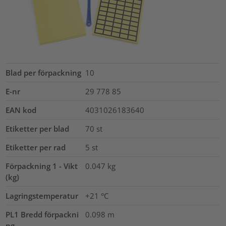
Blad per förpackning
10
E-nr
29 778 85
EAN kod
4031026183640
Etiketter per blad
70
st
Etiketter per rad
5
st
Förpackning 1 - Vikt
0.047
kg
(kg)
Lagringstemperatur
+21 °C
PL1 Bredd förpackni
0.098
m
ng