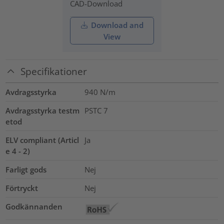
CAD-Download
Download and
View
Specifikationer
Avdragsstyrka
940 N/m
Avdragsstyrka testm
PSTC 7
etod
ELV compliant (Articl
Ja
e 4 - 2)
Farligt gods
Nej
Förtryckt
Nej
Godkännanden