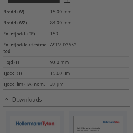
Bredd (W)
15.00
mm
Bredd (W2)
84.00
mm
Folietjockl. (TF)
150
Folietjocklek testme
ASTM D3652
tod
Höjd (H)
9.00
mm
Tjockl (T)
150.0
µm
Tjockl lim (TA) nom.
37
µm
Downloads