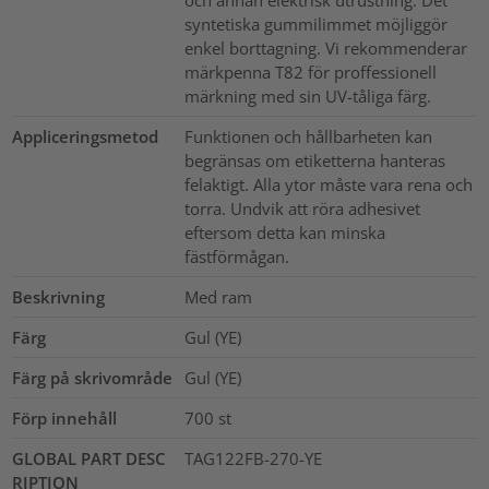
syntetiska gummilimmet möjliggör
enkel borttagning. Vi rekommenderar
märkpenna T82 för proffessionell
märkning med sin UV-tåliga färg.
Appliceringsmetod
Funktionen och hållbarheten kan
begränsas om etiketterna hanteras
felaktigt. Alla ytor måste vara rena och
torra. Undvik att röra adhesivet
eftersom detta kan minska
fästförmågan.
Beskrivning
Med ram
Färg
Gul (YE)
Färg på skrivområde
Gul (YE)
Förp innehåll
700
st
GLOBAL PART DESC
TAG122FB-270-YE
RIPTION