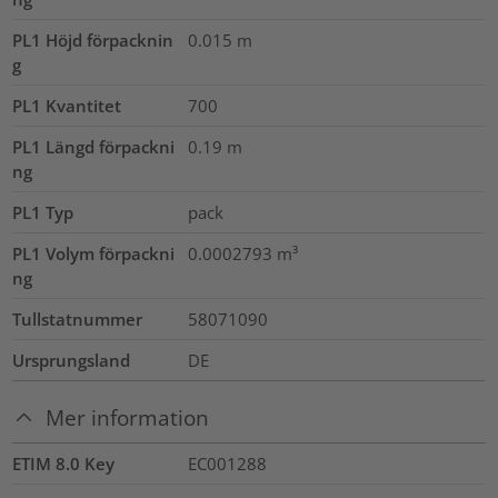
PL1 Höjd förpacknin
0.015
m
g
PL1 Kvantitet
700
PL1 Längd förpackni
0.19
m
ng
PL1 Typ
pack
PL1 Volym förpackni
0.0002793
m³
ng
Tullstatnummer
58071090
Ursprungsland
DE
Mer information
ETIM 8.0 Key
EC001288