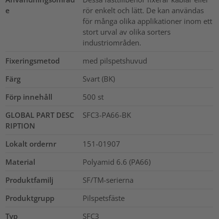
e
rör enkelt och lätt. De kan användas
för många olika applikationer inom ett
stort urval av olika sorters
industriområden.
Fixeringsmetod
med pilspetshuvud
Färg
Svart (BK)
Förp innehåll
500
st
GLOBAL PART DESC
SFC3-PA66-BK
RIPTION
Lokalt ordernr
151-01907
Material
Polyamid 6.6 (PA66)
Produktfamilj
SF/TM-serierna
Produktgrupp
Pilspetsfäste
Typ
SFC3