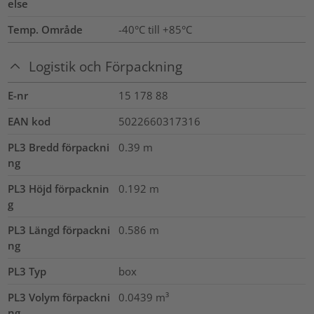
else
Temp. Område
-40°C till +85°C
Logistik och Förpackning
E-nr
15 178 88
EAN kod
5022660317316
PL3 Bredd förpackni
0.39
m
ng
PL3 Höjd förpacknin
0.192
m
g
PL3 Längd förpackni
0.586
m
ng
PL3 Typ
box
PL3 Volym förpackni
0.0439
m³
ng